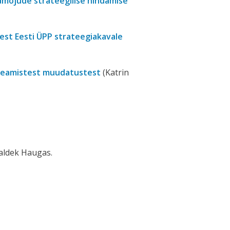
mõjude strateegilise hindamise
st Eesti ÜPP strateegiakavale
peamistest muudatustest
(Katrin
Valdek Haugas.