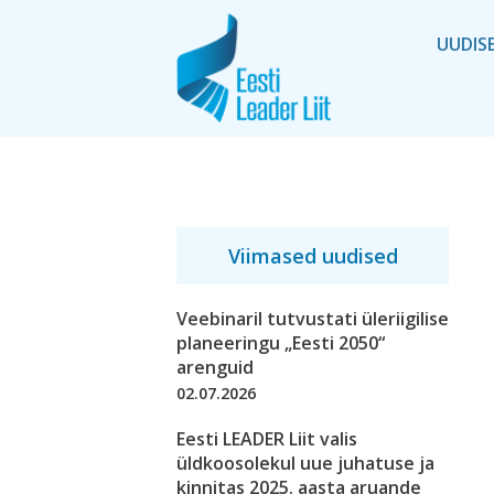
UUDIS
Viimased uudised
Veebinaril tutvustati üleriigilise
planeeringu „Eesti 2050“
arenguid
02.07.2026
Eesti LEADER Liit valis
üldkoosolekul uue juhatuse ja
kinnitas 2025. aasta aruande