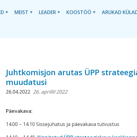
ED
MEIST
LEADER
KOOSTÖÖ
ARUKAD KÜLA
Juhtkomisjon arutas ÜPP strateeg
muudatusi
26.04.2022
26. aprillil 2022
Päevakava:
14.00 – 14.10 Sissejuhatus ja päevakava tutvustus