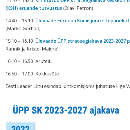
14.10 – 14.40
Kinnitatud ÜPP strateegiakava keskkonna
(KSH) aruande tutvustus
(Olavi Petron)
14.40 – 15.10
Ülevaade Euroopa Komisjoni ettepanekute
(Marko Gorban)
15.10 – 16.10
Ülevaade ÜPP strateegiakava 2023-2027 
Rannik ja Kristel Maidre)
16.10 – 16.50 Arutelu
16.50 – 17.00 Kokkuvõte
Eesti Leader Liitu esindab juhtkomisjonis juhatuse liige 