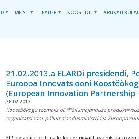
ED
MEIST
LEADER
KOOSTÖÖ
ARUKAD KÜLA
21.02.2013.a ELARDi presidendi, P
Euroopa Innovatsiooni Koostöökog
(European Innovation Partnership –
28.02.2013
Koostöökogu teemaks oli "Põllumajanduse produktiivsus j
organisatsiooni, põllumajandusministrid ja Euroopa suu
EIPi eesmärk on tuua kokku erinevaid teadmisi ja kogem