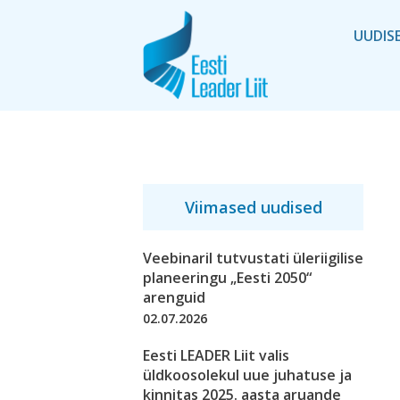
UUDIS
Viimased uudised
Veebinaril tutvustati üleriigilise
planeeringu „Eesti 2050“
arenguid
02.07.2026
Eesti LEADER Liit valis
üldkoosolekul uue juhatuse ja
kinnitas 2025. aasta aruande