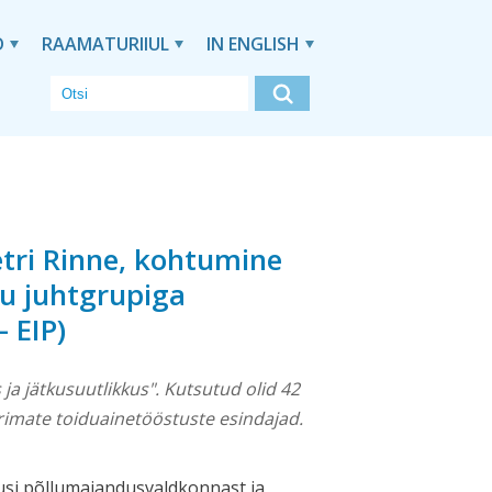
D
RAAMATURIIUL
IN ENGLISH
etri Rinne, kohtumine
u juhtgrupiga
 EIP)
a jätkusuutlikkus". Kutsutud olid 42
rimate toiduainetööstuste esindajad.
usi põllumajandusvaldkonnast ja