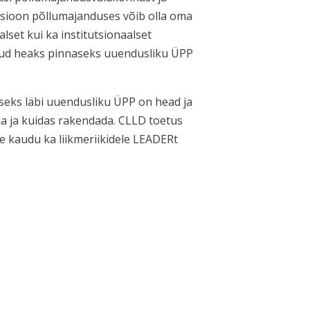
atsioon põllumajanduses võib olla oma
alset kui ka institutsionaalset
elud heaks pinnaseks uuendusliku ÜPP
iseks läbi uuendusliku ÜPP on head ja
ida ja kuidas rakendada. CLLD toetus
e kaudu ka liikmeriikidele LEADERt