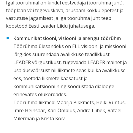
Igal töörühmal on kindel eestvedaja (töörühma juht),
tööplaan või tegevuskava, arusaam kokkulepetest ja
vastutuse jagamisest ja iga töörühma juht teeb
koostööd Eesti Leader Liidu juhatusega.
Kommunikatsiooni, visiooni ja arengu töörühm
Töörühma ülesandeks on ELL visiooni ja missiooni
järgides suurendada avalikkuse teadlikkust
LEADER võrgustikust, tugevdada LEADER mainet ja
usaldusväärsust nii liikmete seas kui ka avalikkuse
ees, toetada liikmete kaasatust ja
kommunikatsiooni ning soodustada dialooge
erinevates olukordades.
Töörühma liikmed: Maarja Pikkmets, Heiki Vuntus,
Imre Heinsaar, Karl Õmblus, Andra Liibek, Rafael
Milerman ja Krista Kõiv.