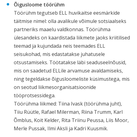
Õigusloome töörühm
Töörühm tegutseb ELL huvikaitse eesmärkide
täitmise nimel: olla avalikule võimule sotsiaalseks
partneriks maaelu valdkonnas. Töörühma
ülesandeks on kaardistada liikmete jaoks kriitilised
teemad ja kujundada neis teemades ELL
seisukohad, mis edastatakse juhatusele
otsustamiseks. Töötatakse läbi seaduseelnõusid,
mis on saadetud ELLile arvamuse avaldamiseks,
ning tegeldakse õigusloomeliste küsimustega, mis
on seotud liikmesorganisatsioonide
tööprotsessidega.
Töörühma liikmed: Tiina Ivask (töörühma juht),
Tiiu Rüütle, Rafael Milerman, Riina Trumm, Karl
Õmblus, Koit Kelder, Rita Triinu Peussa, Liis Moor,
Merle Pussak, Ilmi Aksli ja Kadri Kuusmik.