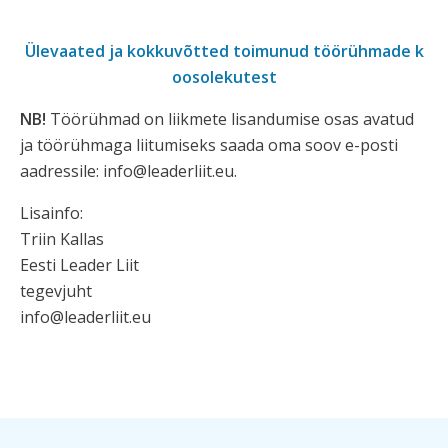
Ülevaated ja kokkuvõtted toimunud töörühmade k
oosolekutest
NB!
Töörühmad on liikmete lisandumise osas avatud
ja töörühmaga liitumiseks saada oma soov e-posti
aadressile: info@leaderliit.eu.
Lisainfo:
Triin Kallas
Eesti Leader Liit
tegevjuht
info@leaderliit.eu