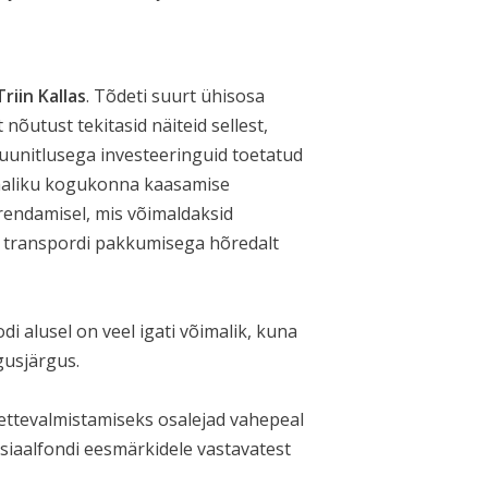
Triin Kallas
. Tõdeti suurt ühisosa
õutust tekitasid näiteid sellest,
suunitlusega investeeringuid toetatud
ohaliku kogukonna kaasamise
rendamisel, mis võimaldaksid
es transpordi pakkumisega hõredalt
 alusel on veel igati võimalik, kuna
gusjärgus.
ettevalmistamiseks osalejad vahepeal
siaalfondi eesmärkidele vastavatest