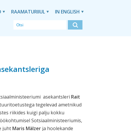
D
RAAMATURIIUL
IN ENGLISH
asekantsleriga
siaalministeeriumi asekantsleri
Rait
ktuuritoetustega tegelevad ametnikud
es riikides kuigi palju kokku
öökohtumisel Sotsiaalministeeriumis,
e juht
Maris Mälzer
ja hoolekande