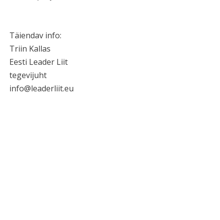
Täiendav info:
Triin Kallas
Eesti Leader Liit
tegevijuht
info@leaderliit.eu