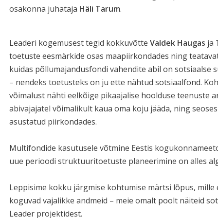
osakonna juhataja
Häli Tarum
.
Leaderi kogemusest tegid kokkuvõtte
Valdek Haugas
ja
toetuste eesmärkide osas maapiirkondades ning teatavat n
kuidas põllumajandusfondi vahendite abil on sotsiaalse 
– nendeks toetusteks on ju ette nähtud sotsiaalfond. K
võimalust nähti eelkõige pikaajalise hoolduse teenuste a
abivajajatel võimalikult kaua oma koju jääda, ning seos
asustatud piirkondades.
Multifondide kasutusele võtmine Eestis kogukonnameetodi
uue perioodi struktuuritoetuste planeerimine on alles al
Leppisime kokku järgmise kohtumise märtsi lõpus, mille 
koguvad vajalikke andmeid – meie omalt poolt näiteid sot
Leader projektidest.