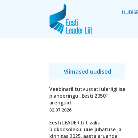
UUDIS
Viimased uudised
Veebinaril tutvustati üleriigilise
planeeringu „Eesti 2050“
arenguid
02.07.2026
Eesti LEADER Liit valis
üldkoosolekul uue juhatuse ja
kinnitas 2025. aasta aruande