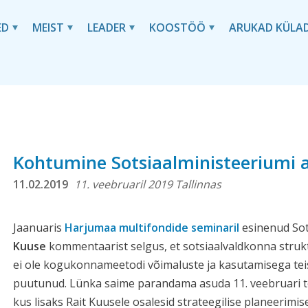
ED
MEIST
LEADER
KOOSTÖÖ
ARUKAD KÜLA
Kohtumine Sotsiaalministeeriumi 
11.02.2019
11. veebruaril 2019 Tallinnas
Jaanuaris
Harjumaa multifondide seminaril
esinenud Sot
Kuuse
kommentaarist selgus, et sotsiaalvaldkonna stru
ei ole kogukonnameetodi võimaluste ja kasutamisega teist
puutunud. Lünka saime parandama asuda 11. veebruari t
kus lisaks Rait Kuusele osalesid strateegilise planeerimis