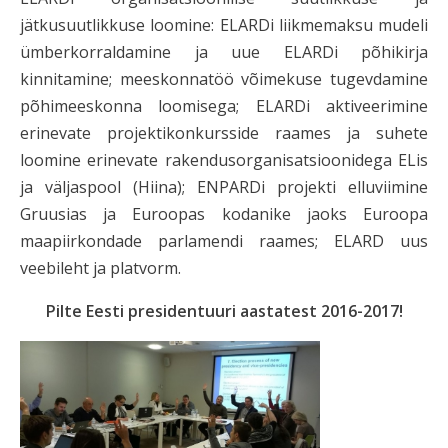
jätkusuutlikkuse loomine: ELARDi liikmemaksu mudeli
ümberkorraldamine ja uue ELARDi põhikirja
kinnitamine; meeskonnatöö võimekuse tugevdamine
põhimeeskonna loomisega; ELARDi aktiveerimine
erinevate projektikonkursside raames ja suhete
loomine erinevate rakendusorganisatsioonidega ELis
ja väljaspool (Hiina); ENPARDi projekti elluviimine
Gruusias ja Euroopas kodanike jaoks Euroopa
maapiirkondade parlamendi raames; ELARD uus
veebileht ja platvorm.
Pilte Eesti presidentuuri aastatest 2016-2017!