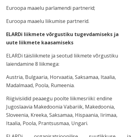
Euroopa maaelu parlamendi partnerid;
Euroopa maaelu liikumise partnerid.
ELARDi liikmete võrgustiku tugevdamiseks ja
uute liikmete kaasamiseks
ELARDi täisliikmete ja seotud liikmete võrgustiku
laiendamine 8 liikmega:
Austria, Bulgaaria, Horvaatia, Saksamaa, Itaalia,
Madalmaad, Poola, Rumeenia.
Riigivisiidid peaaegu poolte liikmesriiki: endine
Jugoslaavia Makedoonia Vabariik, Makedoonia,
Sloveenia, Kreeka, Saksamaa, Hispaania, Iirimaa,
Itaalia, Poola, Prantsusmaa, Ungari.
ELARDi organisatsioonilise suutlikkuse ja