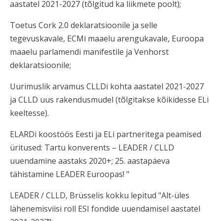
aastatel 2021-2027 (tõlgitud ka liikmete poolt);
Toetus Cork 2.0 deklaratsioonile ja selle
tegevuskavale, ECMi maaelu arengukavale, Euroopa
maaelu parlamendi manifestile ja Venhorst
deklaratsioonile;
Uurimuslik arvamus CLLDi kohta aastatel 2021-2027
ja CLLD uus rakendusmudel (tõlgitakse kõikidesse ELi
keeltesse).
ELARDi koostöös Eesti ja ELi partneritega peamised
üritused: Tartu konverents – LEADER / CLLD
uuendamine aastaks 2020+; 25. aastapäeva
tähistamine LEADER Euroopas! "
LEADER / CLLD, Brüsselis kokku lepitud "Alt-üles
lähenemisviisi roll ESI fondide uuendamisel aastatel