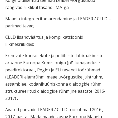
Kõige olulisemad teemad Leader-võrgustikud
räägivad riiklikul tasandil MA-ga;
Maaelu integreeritud arendamine ja LEADER / CLLD –
parimad tavad;
CLLD lisandväärtus ja komplikatsioonid
liikmesriikides;
Erinevate koosolekute ja poliitiliste läbirääkimiste
aruanne Euroopa Komisjoniga (põllumajanduse
peadirektoraat, Regio) ja ELi tasandi töörühmad
(LEADERi alamrühm, maaeluvõrgustike juhtrühm,
assamblee, kodanikuühiskonna dialoogide rühm,
struktureeritud dialoogide rühm jne aastatel 2016-
2017) .
Avatud päevade LEADER / CLLD töörühmad 2016.,
2017. aastal; Madalmaades asuv Euroopa Maaelu