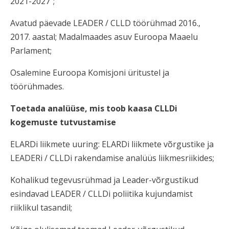
2021-2027";
Avatud päevade LEADER / CLLD töörühmad 2016.,
2017. aastal; Madalmaades asuv Euroopa Maaelu
Parlament;
Osalemine Euroopa Komisjoni üritustel ja
töörühmades.
Toetada analüüse, mis toob kaasa CLLDi
kogemuste tutvustamise
ELARDi liikmete uuring: ELARDi liikmete võrgustike ja
LEADERi / CLLDi rakendamise analüüs liikmesriikides;
Kohalikud tegevusrühmad ja Leader-võrgustikud
esindavad LEADER / CLLDi poliitika kujundamist
riiklikul tasandil;