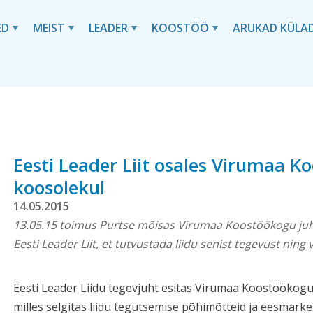
ED
MEIST
LEADER
KOOSTÖÖ
ARUKAD KÜLA
Eesti Leader Liit osales Virumaa 
koosolekul
14.05.2015
13.05.15 toimus Purtse mõisas Virumaa Koostöökogu juha
Eesti Leader Liit, et tutvustada liidu senist tegevust ning 
Eesti Leader Liidu tegevjuht esitas Virumaa Koostöökog
milles selgitas liidu tegutsemise põhimõtteid ja eesmärk