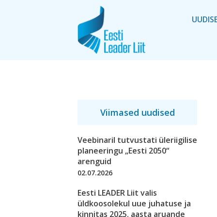
UUDIS
Viimased uudised
Veebinaril tutvustati üleriigilise
planeeringu „Eesti 2050“
arenguid
02.07.2026
Eesti LEADER Liit valis
üldkoosolekul uue juhatuse ja
kinnitas 2025. aasta aruande