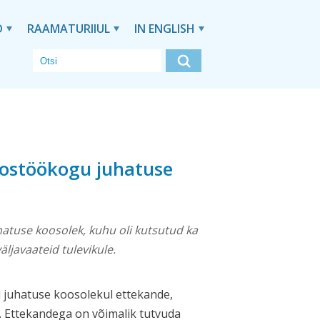
D
RAAMATURIIUL
IN ENGLISH
Koostöökogu juhatuse
tuse koosolek, kuhu oli kutsutud ka
väljavaateid tulevikule.
u juhatuse koosolekul ettekande,
e. Ettekandega on võimalik tutvuda