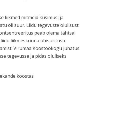
e liikmed mitmeid küsimusi ja
tu oli suur. Liidu tegevuste olulisust
 kontsentreeritus peab olema tähtsal
liidu liikmeskonna ühisürituste
damist. Virumaa Koostöökogu juhatus
se tegevusse ja pidas oluliseks
sekande koostas: