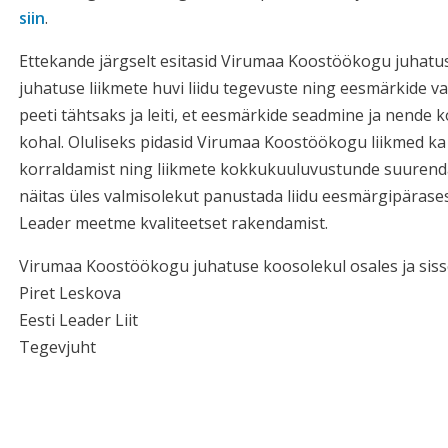
siin
.
Ettekande järgselt esitasid Virumaa Koostöökogu juhatus
juhatuse liikmete huvi liidu tegevuste ning eesmärkide vas
peeti tähtsaks ja leiti, et eesmärkide seadmine ja nende
kohal. Oluliseks pidasid Virumaa Koostöökogu liikmed ka 
korraldamist ning liikmete kokkukuuluvustunde suuren
näitas üles valmisolekut panustada liidu eesmärgipärases
Leader meetme kvaliteetset rakendamist.
Virumaa Koostöökogu juhatuse koosolekul osales ja sis
Piret Leskova
Eesti Leader Liit
Tegevjuht