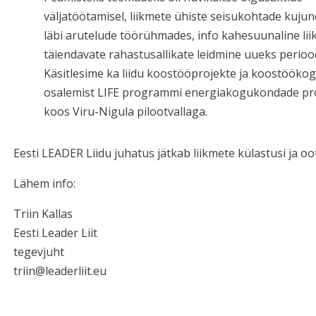
väljatöötamisel, liikmete ühiste seisukohtade kuju
läbi arutelude töörühmades, info kahesuunaline lii
täiendavate rahastusallikate leidmine uueks perioo
Käsitlesime ka liidu koostööprojekte ja koostööko
osalemist LIFE programmi energiakogukondade pro
koos Viru-Nigula pilootvallaga.
Eesti LEADER Liidu juhatus jätkab liikmete külastusi ja oo
Lähem info:
Triin Kallas
Eesti Leader Liit
tegevjuht
triin@leaderliit.eu