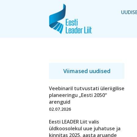
UUDIS
Viimased uudised
Veebinaril tutvustati üleriigilise
planeeringu „Eesti 2050“
arenguid
02.07.2026
Eesti LEADER Liit valis
üldkoosolekul uue juhatuse ja
kinnitas 2025. aasta aruande