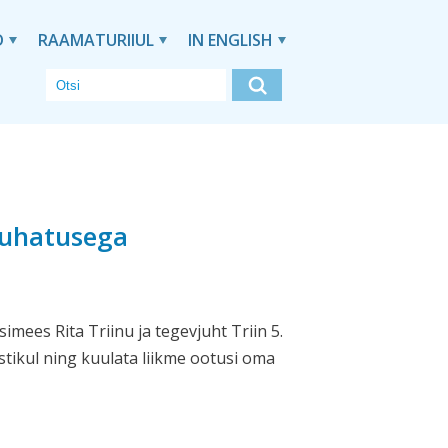
D
RAAMATURIIUL
IN ENGLISH
juhatusega
imees Rita Triinu ja tegevjuht Triin 5.
tikul ning kuulata liikme ootusi oma