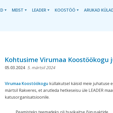
ED
MEIST
LEADER
KOOSTÖÖ
ARUKAD KÜLA
Kohtusime Virumaa Koostöökogu 
05.03.2024
5. märtsil 2024
Virumaa Koostöökogu
küllakutsel käisid meie juhatuse es
märtsil Rakveres, et arutleda hetkeseisu üle LEADER maas
katusorganisatsioonile.
Peamisteks teemadeks oli huvikaitse õigusaktide