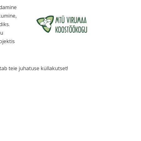
ndamine
kumine,
diks.
gu
jektis
tab teie juhatuse küllakutset!