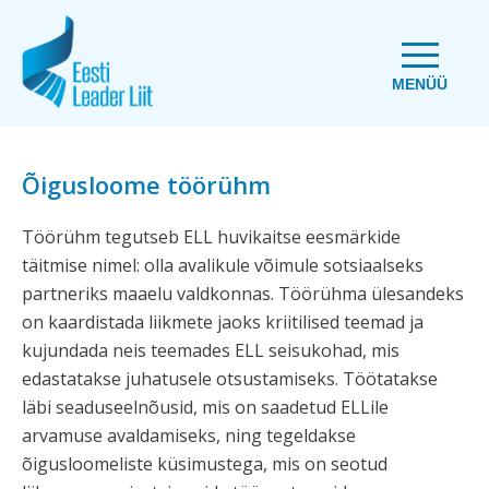
MENÜÜ
Õigusloome töörühm
Töörühm tegutseb ELL huvikaitse eesmärkide
täitmise nimel: olla avalikule võimule sotsiaalseks
partneriks maaelu valdkonnas. Töörühma ülesandeks
on kaardistada liikmete jaoks kriitilised teemad ja
kujundada neis teemades ELL seisukohad, mis
edastatakse juhatusele otsustamiseks. Töötatakse
läbi seaduseelnõusid, mis on saadetud ELLile
arvamuse avaldamiseks, ning tegeldakse
õigusloomeliste küsimustega, mis on seotud