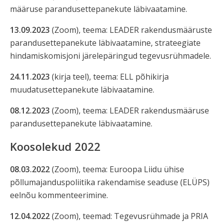
määruse parandusettepanekute läbivaatamine.
13.09.2023
(Zoom), teema: LEADER rakendusmääruste
parandusettepanekute läbivaatamine, strateegiate
hindamiskomisjoni järelepäringud tegevusrühmadele.
24.11.2023
(kirja teel), teema: ELL põhikirja
muudatusettepanekute läbivaatamine.
08.12.2023
(Zoom), teema: LEADER rakendusmääruse
parandusettepanekute läbivaatamine.
Koosolekud 2022
08.03.2022
(Zoom), teema: Euroopa Liidu ühise
põllumajanduspoliitika rakendamise seaduse (ELÜPS)
eelnõu kommenteerimine.
12.04.2022
(Zoom), teemad: Tegevusrühmade ja PRIA