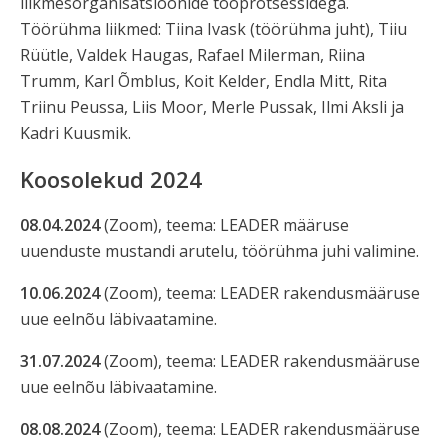
liikmesorganisatsioonide tööprotsessidega.
Töörühma liikmed: Tiina Ivask (töörühma juht), Tiiu
Rüütle, Valdek Haugas, Rafael Milerman, Riina
Trumm, Karl Õmblus, Koit Kelder, Endla Mitt, Rita
Triinu Peussa, Liis Moor, Merle Pussak, Ilmi Aksli ja
Kadri Kuusmik.
Koosolekud 2024
08.04.2024
(Zoom), teema: LEADER määruse
uuenduste mustandi arutelu, töörühma juhi valimine.
10.06.2024
(Zoom), teema: LEADER rakendusmääruse
uue eelnõu läbivaatamine.
31.07.2024
(Zoom), teema: LEADER rakendusmääruse
uue eelnõu läbivaatamine.
08.08.2024
(Zoom), teema: LEADER rakendusmääruse