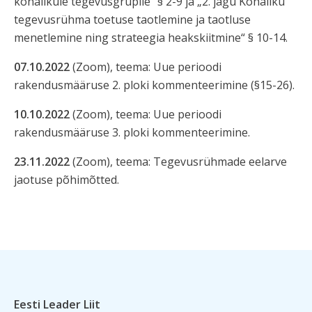
kohalikule tegevusgrupile“ § 2-9 ja „2. jagu Kohaliku
tegevusrühma toetuse taotlemine ja taotluse
menetlemine ning strateegia heakskiitmine“ § 10-14.
07.10.2022
(Zoom), teema: Uue perioodi
rakendusmääruse 2. ploki kommenteerimine (§15-26).
10.10.2022
(Zoom), teema: Uue perioodi
rakendusmääruse 3. ploki kommenteerimine.
23.11.2022
(Zoom), teema: Tegevusrühmade eelarve
jaotuse põhimõtted.
Eesti Leader Liit