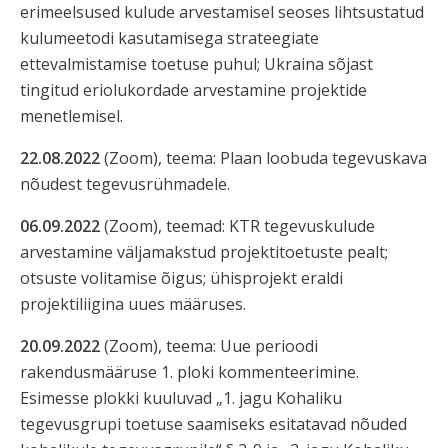
erimeelsused kulude arvestamisel seoses lihtsustatud
kulumeetodi kasutamisega strateegiate
ettevalmistamise toetuse puhul; Ukraina sõjast
tingitud eriolukordade arvestamine projektide
menetlemisel.
22.08.2022
(Zoom), teema: Plaan loobuda tegevuskava
nõudest tegevusrühmadele.
06.09.2022
(Zoom), teemad: KTR tegevuskulude
arvestamine väljamakstud projektitoetuste pealt;
otsuste volitamise õigus; ühisprojekt eraldi
projektiliigina uues määruses.
20.09.2022
(Zoom), teema: Uue perioodi
rakendusmääruse 1. ploki kommenteerimine.
Esimesse plokki kuuluvad „1. jagu Kohaliku
tegevusgrupi toetuse saamiseks esitatavad nõuded