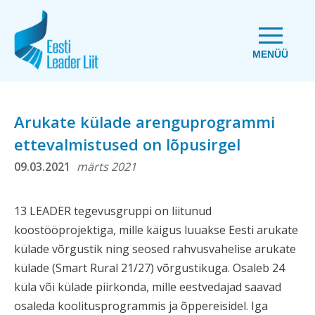
MENÜÜ
Arukate külade arenguprogrammi
ettevalmistused on lõpusirgel
09.03.2021
märts 2021
13 LEADER tegevusgruppi on liitunud
koostööprojektiga, mille käigus luuakse Eesti arukate
külade võrgustik ning seosed rahvusvahelise arukate
külade (Smart Rural 21/27) võrgustikuga. Osaleb 24
küla või külade piirkonda, mille eestvedajad saavad
osaleda koolitusprogrammis ja õppereisidel. Iga