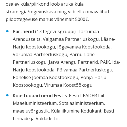
osalev küla/piirkond loob aruka küla
strateegia/tegevuskava ning viib ellu omavalitud
piloottegevuse mahus vähemalt 5000€.
Partnerid
(13 tegevusgruppi): Tartumaa
Arendusselts, Valgamaa Partnerluskogu, Lääne-
Harju Koostöökogu, Jõgevamaa Koostöökoda,
Võrumaa Partnerluskogu, Pärnu-Lahe
Partnerluskogu, Järva Arengu Partnerid, PAIK, Ida-
Harju Koostöökoda, Põlvamaa Partnerluskogu,
Rohelise Jõemaa Koostöökogu, Põhja-Harju
Koostöökogu, Virumaa Koostöökogu
Koostööpartnerid Eestis
: Eesti LEADER Liit,
Maaeluministeerium, Sotsiaalministeerium,
maaeluvõrgustik, Külaliikumine Kodukant, Eesti
Linnade ja Valdade Liit