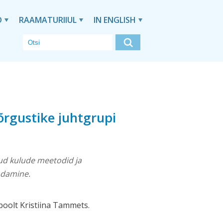
D
RAAMATURIIUL
IN ENGLISH
rgustike juhtgrupi
tud kulude meetodid ja
ndamine.
poolt Kristiina Tammets.