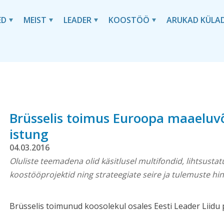
ED
MEIST
LEADER
KOOSTÖÖ
ARUKAD KÜLA
Brüsselis toimus Euroopa maaeluvõ
istung
04.03.2016
Oluliste teemadena olid käsitlusel multifondid, lihtsusta
koostööprojektid ning strateegiate seire ja tulemuste hi
Brüsselis toimunud koosolekul osales Eesti Leader Liidu 