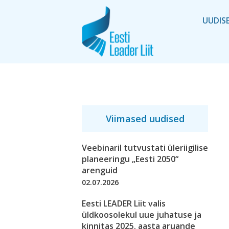
UUDIS
Viimased uudised
Veebinaril tutvustati üleriigilise
planeeringu „Eesti 2050“
arenguid
02.07.2026
Eesti LEADER Liit valis
üldkoosolekul uue juhatuse ja
kinnitas 2025. aasta aruande