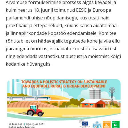
Arvamuse formuleerimise protsess algas kevadel ja
kulmineerus 18. juunil toimunud EESC ja Euroopa
parlamendi ühise nõupidamisega, kus otsiti häid
praktikaid ja ettepanekuid, kuidas kaasa aidata maa-
ja linnapiirkondade koostöö edendamisele. Komitee
rõhutab, et on
hädavajalik
tegutseda kohe ja viia ellu
paradigma muutus
, et näidata koostöö lisaväärtust
ning edendada vastastikust austust ja mõistmist kõigi
kodanike hüvanguks.