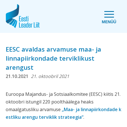
MENÜÜ
EESC avaldas arvamuse maa- ja
linnapiirkondade terviklikust
arengust
21.10.2021
21. oktoobril 2021
Euroopa Majandus- ja Sotsiaalkomitee (EESC) kiitis 21.
oktoobri istungil 220 poolthäälega heaks
omaalgatusliku arvamuse
„Maa- ja linnapiirkondade k
estliku arengu terviklik strateegia“
.