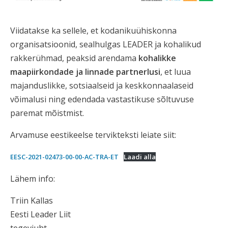
Viidatakse ka sellele, et kodanikuühiskonna
organisatsioonid, sealhulgas LEADER ja kohalikud
rakkerühmad, peaksid arendama
kohalikke
maapiirkondade ja linnade partnerlusi
, et luua
majanduslikke, sotsiaalseid ja keskkonnaalaseid
võimalusi ning edendada vastastikuse sõltuvuse
paremat mõistmist.
Arvamuse eestikeelse tervikteksti leiate siit:
EESC-2021-02473-00-00-AC-TRA-ET
Laadi alla
Lähem info:
Triin Kallas
Eesti Leader Liit