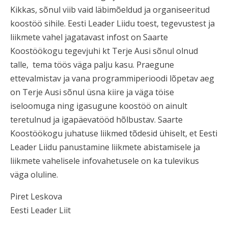
Kikkas, sõnul viib vaid läbimõeldud ja organiseeritud
koostöö sihile. Eesti Leader Liidu toest, tegevustest ja
liikmete vahel jagatavast infost on Saarte
Koostöökogu tegevjuhi kt Terje Ausi sõnul olnud
talle, tema töös väga palju kasu. Praegune
ettevalmistav ja vana programmiperioodi lõpetav aeg
on Terje Ausi sõnul üsna kiire ja väga töise
iseloomuga ning igasugune koostöö on ainult
teretulnud ja igapäevatööd hõlbustav. Saarte
Koostöökogu juhatuse liikmed tõdesid ühiselt, et Eesti
Leader Liidu panustamine liikmete abistamisele ja
liikmete vahelisele infovahetusele on ka tulevikus
väga oluline.
Piret Leskova
Eesti Leader Liit