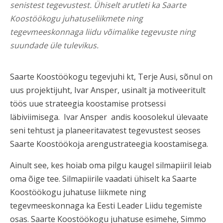
senistest tegevustest. Ühiselt arutleti ka Saarte
Koostöökogu juhatuseliikmete ning
tegevmeeskonnaga liidu võimalike tegevuste ning
suundade üle tulevikus.
Saarte Koostöökogu tegevjuhi kt, Terje Ausi, sõnul on
uus projektijuht, Ivar Ansper, usinalt ja motiveeritult
töös uue strateegia koostamise protsessi
läbiviimisega. Ivar Ansper andis koosolekul ülevaate
seni tehtust ja planeeritavatest tegevustest seoses
Saarte Koostöökoja arengustrateegia koostamisega.
Ainult see, kes hoiab oma pilgu kaugel silmapiiril leiab
oma õige tee. Silmapiirile vaadati ühiselt ka Saarte
Koostöökogu juhatuse liikmete ning
tegevmeeskonnaga ka Eesti Leader Liidu tegemiste
osas. Saarte Koostöökogu juhatuse esimehe, Simmo