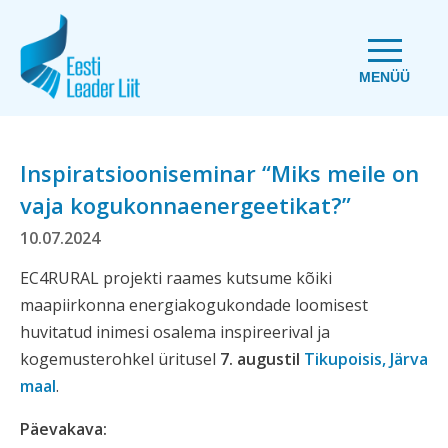
MENÜÜ
Inspiratsiooniseminar “Miks meile on
vaja kogukonnaenergeetikat?”
10.07.2024
EC4RURAL projekti raames kutsume kõiki
maapiirkonna energiakogukondade loomisest
huvitatud inimesi osalema inspireerival ja
kogemusterohkel üritusel
7. augustil
Tikupoisis, Järva
maal
.
Päevakava: