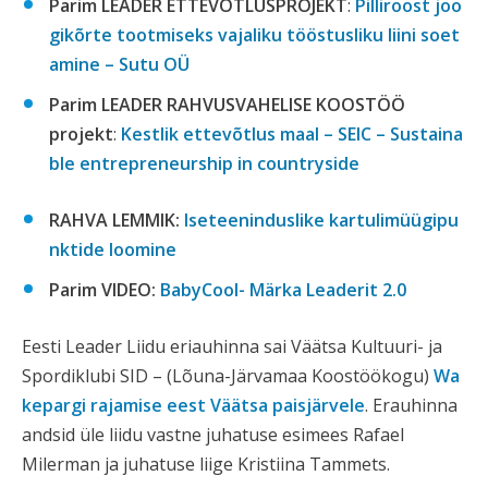
Parim LEADER ETTEVÕTLUSPROJEKT
:
Pilliroost joo
gikõrte tootmiseks vajaliku tööstusliku liini soet
amine – Sutu OÜ
Parim LEADER RAHVUSVAHELISE KOOSTÖÖ
projekt
:
Kestlik ettevõtlus maal – SEIC – Sustaina
ble entrepreneurship in countryside
RAHVA LEMMIK:
Iseteeninduslike kartulimüügipu
nktide loomine
Parim VIDEO:
BabyCool- Märka Leaderit 2.0
Eesti Leader Liidu eriauhinna sai Väätsa Kultuuri- ja
Spordiklubi SID – (Lõuna-Järvamaa Koostöökogu)
Wa
kepargi rajamise eest Väätsa paisjärvele
. Erauhinna
andsid üle liidu vastne juhatuse esimees Rafael
Milerman ja juhatuse liige Kristiina Tammets.