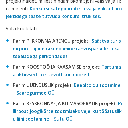
projektinäidet, millest hindamiskomisjoni valis välja 16
nominenti.
Konkursi kategooriate ja välja valitud pro
jektidega saate tutvuda konkursi trükises.
Välja kuulutati:
Parim PIIRKONNA ARENGU projekt
:
Säästva turis
mi printsiipide rakendamine rahvusparkide ja kai
tsealadega piirkondades
Parim KOOSTÖÖ JA KAASAMISE projekt
:
Tartuma
a aktiivsed ja ettevõtlikud noored
Parim UUENDUSLIK projekt
:
Beebitoidu tootmine
– Saaregurmee OÜ
Parim KESKKONNA- JA KLIIMASÕBRALIK projekt
:
Pi
lliroost joogikõrte tootmiseks vajaliku tööstuslik
u liini soetamine – Sutu OÜ