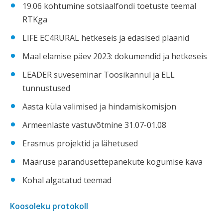
19.06 kohtumine sotsiaalfondi toetuste teemal
RTKga
LIFE EC4RURAL hetkeseis ja edasised plaanid
Maal elamise päev 2023: dokumendid ja hetkeseis
LEADER suveseminar Toosikannul ja ELL
tunnustused
Aasta küla valimised ja hindamiskomisjon
Armeenlaste vastuvõtmine 31.07-01.08
Erasmus projektid ja lähetused
Määruse parandusettepanekute kogumise kava
Kohal algatatud teemad
Koosoleku protokoll