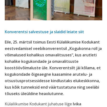
Konverentsi salvestuse ja slaidid leiate siit
Eile, 25. märtsil toimus Eesti Külaliikumise Kodukant
eestvedamisel veebikonverentsil „Kogukonna roll ja
võimalused kohalikus omavalitsuses“, kus arutleti
kohalike kogukondade ja omavalitsuste
koostöövõimaluste üle. Konverentsilt jäi kõlama, et
kogukondade õigeaegne kaasamine arutelu- ja
otsustusprotsessidesse kindlustaks elukeskkonna,
kus kõik tunneksid end väärtustatuna ning seeläbi
tõuseks üleüldine heaolutunne.
Külaliikumise Kodukant juhatuse liige
Ivika