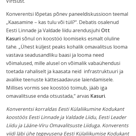
Virtsust.
Konverentsi lõpetas põnev paneeldiskussioon teemal
„Kaasamine – kas tulu või tüli?“. Debatis osalenud
Eesti Linnade ja Valdade liidu arendusjuhi
Ott
Kasuri
sõnul on koostöö loomiseks esmalt oluline
tahe. „Ühest küljest peaks kohalik omavalitsus looma
vastava seadusandliku baasi ja looma need
võimalused, mille alusel on võimalik vabaühendusi
toetada rahaliselt ja kaasata neid infrastruktuuri ja
avalike teenuste kättesaadavuse laiendamisele.
Millises vormis see koostöö toimub, jääb iga
omavalitsuse enda otsustada,“ arvas
Kasuri
.
Konverentsi korraldas Eesti Külaliikumine Kodukant
koostöös Eesti Linnade ja Valdade Liidu, Eesti Leader
Liidu ja Lääne-Viru Omavalitsuste Liiduga. Konverents
viidi läbi ühe tegevusena Eesti Külaliikumise Kodukant