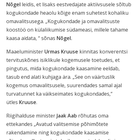
Nõgel
leidis, et lisaks eestvedajate aktiivsusele sõltub
kogukondade heaolu kõige enam suhetest kohaliku
omavalitsusega. „Kogukondade ja omavalitsuste
koostöö on külaliikumise südameasi, millele tahame
kaasa aidata, “ sõnas
Nõgel.
Maaeluminister
Urmas Kruuse
kinnitas konverentsi
tervituskõnes isiklikule kogemusele toetudes, et
pingutus, mida kogukondade kaasamine eeldab,
tasub end alati kuhjaga ära. „See on väärtuslik
kogemus omavalitsusele, suurendades samal ajal
turvatunnet ka väikseimates kogukondades,“
ütles
Kruuse
.
Riigihalduse minister
Jaak Aab
rõhutas oma
ettekandes „Avatud valitsemise põhimõtete
rakendamine ning kogukondade kaasamise