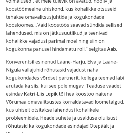
võimalused“, et meie tulevik on avatud, hooliv ja
koostöömeelne ühiskond, kus kohalikke otsuseid
tehakse omavalitsusjuhtide ja kogukondade
koosloomes. „Vaid koostöös saavad sündida sellised
lahendused, mis on jätkusuutlikud ja teenivad
kohalikke vajadusi parimal moel ning siin on
kogukonna panusel hindamatu roll,“ selgitas
Aab
.
Konverentsil esinenud Lääne-Harju, Elva ja Lääne-
Nigula vallajuhid rõhutasid vajadust näha
kogukondades võrdset partnerit, kellega teemad läbi
arutada ka siis, kui see pole mugav. Teaduse vaadet
esindav
Katri-Liis Lepik
tõi hea koostöö näitena
Võrumaa omavalitsustes korraldatavad loometalgud,
kus ühiselt otsitakse lahendusi kohalikele
probleemidele. Heade suhete ja usalduse olulisust
rõhutasid ka kogukondade esindajad Otepäält ja