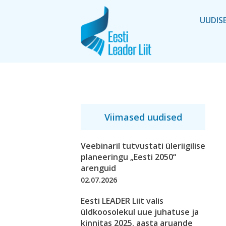
UUDIS
Viimased uudised
Veebinaril tutvustati üleriigilise
planeeringu „Eesti 2050“
arenguid
02.07.2026
Eesti LEADER Liit valis
üldkoosolekul uue juhatuse ja
kinnitas 2025. aasta aruande