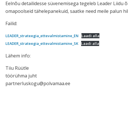
Eelnõu detailidesse süvenemisega tegeleb Leader Liidu õ
omapoolseid tähelepanekuid, saatke need meile palun hilj
Failid:
LEADER_strateegia_ettevalmistamine_EN
Laadi alla
LEADER_strateegia_ettevalmistamine_SK
Laadi alla
Lähem info:
Tiiu Rüütle
töörühma juht
partnerluskogu@polvamaa.ee