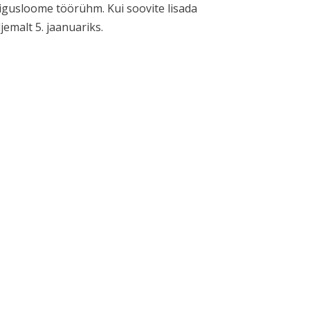
igusloome töörühm. Kui soovite lisada
emalt 5. jaanuariks.