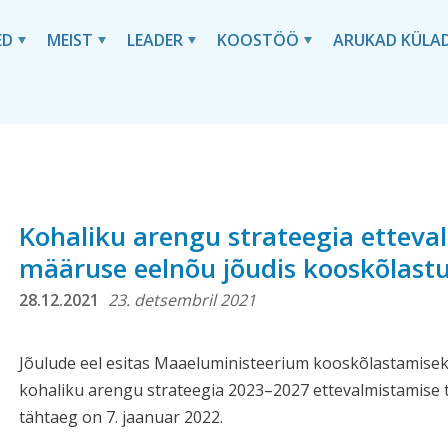
ED
MEIST
LEADER
KOOSTÖÖ
ARUKAD KÜLA
Kohaliku arengu strateegia etteva
määruse eelnõu jõudis kooskõlastu
28.12.2021
23. detsembril 2021
Jõulude eel esitas Maaeluministeerium kooskõlastamise
kohaliku arengu strateegia 2023–2027 ettevalmistamise 
tähtaeg on 7. jaanuar 2022.