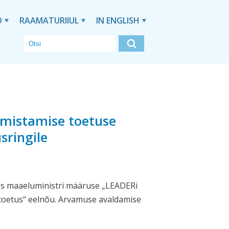
D
RAAMATURIIUL
IN ENGLISH
lmistamise toetuse
sringile
ks maaeluministri määruse „LEADERi
toetus“ eelnõu. Arvamuse avaldamise