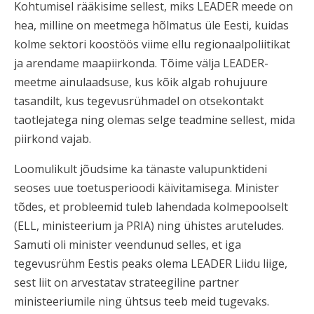
Kohtumisel rääkisime sellest, miks LEADER meede on
hea, milline on meetmega hõlmatus üle Eesti, kuidas
kolme sektori koostöös viime ellu regionaalpoliitikat
ja arendame maapiirkonda. Tõime välja LEADER-
meetme ainulaadsuse, kus kõik algab rohujuure
tasandilt, kus tegevusrühmadel on otsekontakt
taotlejatega ning olemas selge teadmine sellest, mida
piirkond vajab.
Loomulikult jõudsime ka tänaste valupunktideni
seoses uue toetusperioodi käivitamisega. Minister
tõdes, et probleemid tuleb lahendada kolmepoolselt
(ELL, ministeerium ja PRIA) ning ühistes aruteludes.
Samuti oli minister veendunud selles, et iga
tegevusrühm Eestis peaks olema LEADER Liidu liige,
sest liit on arvestatav strateegiline partner
ministeeriumile ning ühtsus teeb meid tugevaks.