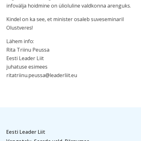
infovälja hoidmine on ülioluline valdkonna arenguks.
Kindel on ka see, et minister osaleb suveseminaril
Olustveres!
Lähem info:
Rita Triinu Peussa
Eesti Leader Liit
juhatuse esimees
ritatriinu.peussa@leaderliit.eu
Eesti Leader Liit