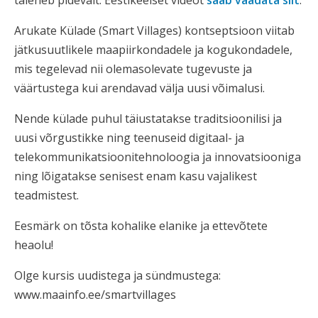
Arukate Külade (Smart Villages) kontseptsioon viitab
jätkusuutlikele maapiirkondadele ja kogukondadele,
mis tegelevad nii olemasolevate tugevuste ja
väärtustega kui arendavad välja uusi võimalusi.
Nende külade puhul täiustatakse traditsioonilisi ja
uusi võrgustikke ning teenuseid digitaal- ja
telekommunikatsioonitehnoloogia ja innovatsiooniga
ning lõigatakse senisest enam kasu vajalikest
teadmistest.
Eesmärk on tõsta kohalike elanike ja ettevõtete
heaolu!
Olge kursis uudistega ja sündmustega:
www.maainfo.ee/smartvillages