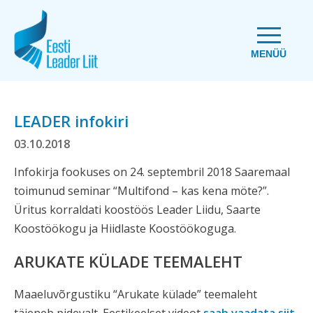
MENÜÜ
LEADER infokiri
03.10.2018
Infokirja fookuses on 24. septembril 2018 Saaremaal
toimunud seminar “Multifond – kas kena möte?”.
Üritus korraldati koostöös Leader Liidu, Saarte
Koostöökogu ja Hiidlaste Koostöökoguga.
ARUKATE KÜLADE TEEMALEHT
Maaeluvõrgustiku “Arukate külade” teemaleht
täieneb pidevalt. Eestikeelset videot
saab vaadata siit
.