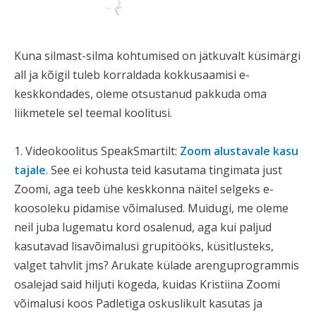
Kuna silmast-silma kohtumised on jätkuvalt küsimärgi
all ja kõigil tuleb korraldada kokkusaamisi e-
keskkondades, oleme otsustanud pakkuda oma
liikmetele sel teemal koolitusi.
1. Videokoolitus SpeakSmartilt:
Zoom alustavale kasu
tajale
. See ei kohusta teid kasutama tingimata just
Zoomi, aga teeb ühe keskkonna näitel selgeks e-
koosoleku pidamise võimalused. Muidugi, me oleme
neil juba lugematu kord osalenud, aga kui paljud
kasutavad lisavõimalusi grupitööks, küsitlusteks,
valget tahvlit jms? Arukate külade arenguprogrammis
osalejad said hiljuti kogeda, kuidas Kristiina Zoomi
võimalusi koos Padletiga oskuslikult kasutas ja