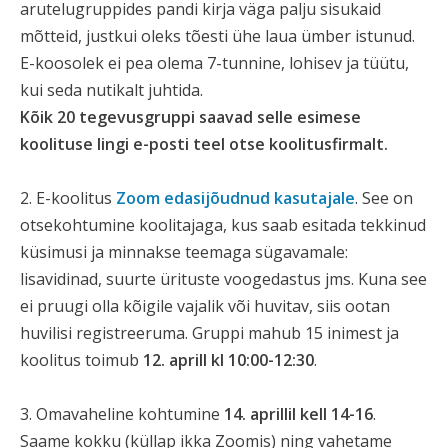
arutelugruppides pandi kirja väga palju sisukaid
mõtteid, justkui oleks tõesti ühe laua ümber istunud.
E-koosolek ei pea olema 7-tunnine, lohisev ja tüütu,
kui seda nutikalt juhtida.
Kõik 20 tegevusgruppi saavad selle esimese
koolituse lingi e-posti teel otse koolitusfirmalt.
2. E-koolitus
Zoom edasijõudnud kasutajale
. See on
otsekohtumine koolitajaga, kus saab esitada tekkinud
küsimusi ja minnakse teemaga sügavamale:
lisavidinad, suurte ürituste voogedastus jms. Kuna see
ei pruugi olla kõigile vajalik või huvitav, siis ootan
huvilisi registreeruma. Gruppi mahub 15 inimest ja
koolitus toimub
12. aprill kl 10:00-12:30
.
3. Omavaheline kohtumine
14. aprillil kell 14-16
.
Saame kokku (küllap ikka Zoomis) ning vahetame