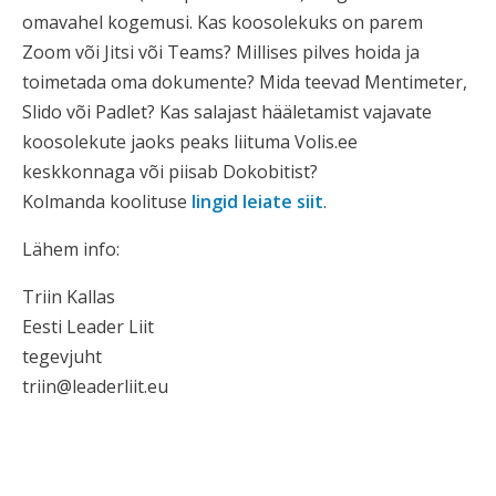
omavahel kogemusi. Kas koosolekuks on parem
Zoom või Jitsi või Teams? Millises pilves hoida ja
toimetada oma dokumente? Mida teevad Mentimeter,
Slido või Padlet? Kas salajast hääletamist vajavate
koosolekute jaoks peaks liituma Volis.ee
keskkonnaga või piisab Dokobitist?
Kolmanda koolituse
lingid leiate siit
.
Lähem info:
Triin Kallas
Eesti Leader Liit
tegevjuht
triin@leaderliit.eu