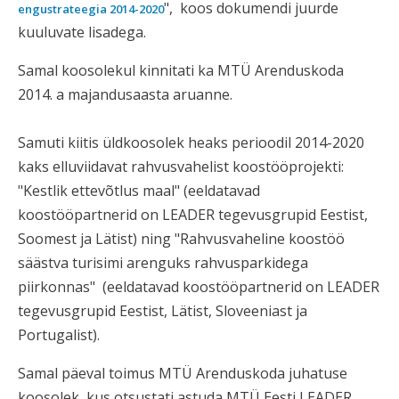
", koos dokumendi juurde
engustrateegia 2014-2020
kuuluvate lisadega.
Samal koosolekul kinnitati ka MTÜ Arenduskoda
2014. a majandusaasta aruanne.
Samuti kiitis üldkoosolek heaks perioodil 2014-2020
kaks elluviidavat rahvusvahelist koostööprojekti:
"Kestlik ettevõtlus maal" (eeldatavad
koostööpartnerid on LEADER tegevusgrupid Eestist,
Soomest ja Lätist) ning "Rahvusvaheline koostöö
säästva turisimi arenguks rahvusparkidega
piirkonnas" (eeldatavad koostööpartnerid on LEADER
tegevusgrupid Eestist, Lätist, Sloveeniast ja
Portugalist).
Samal päeval toimus MTÜ Arenduskoda juhatuse
koosolek, kus otsustati astuda
MTÜ Eesti LEADER