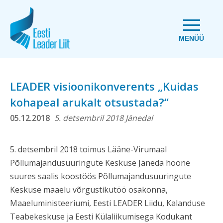
MENÜÜ
LEADER visioonikonverents „Kuidas
kohapeal arukalt otsustada?“
05.12.2018
5. detsembril 2018 Jänedal
5. detsembril 2018 toimus Lääne-Virumaal
Põllumajandusuuringute Keskuse Jäneda hoone
suures saalis koostöös
Põllumajandusuuringute
Keskuse maaelu võrgustikutöö osakonna,
Maaeluministeeriumi, Eesti LEADER Liidu, Kalanduse
Teabekeskuse ja Eesti Külaliikumisega Kodukant