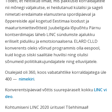
Tõdeti, et heitlikud ilmad, mis pakkusid korraldajatele
nii mõnegi väljakutse, ei heidutanud külalisi ja sageli
nimetati eredaimate elamustena spordipäeval ja
õppereiside ajal kogetud Eestimaa loodust ja
maaturismiettevõtteid. Juubeligala lõpuõhtu Pärnu
kontserdimajas läheb LINC sündumste ajalukku
eriliselt piduliku ja emotsionaalsena. ELARD CLLD
konverents oleks võinud programmis olla eespool,
kuid kogus siiski saalitäie huvilisi ning olulisi
sõnumeid poliitikakujundajatele ning elluviijatele.
Osalejaid oli 360, koos vabatahtlike korraldajatega üle
400 —
nimekiri
.
Konverentsipäevad võttis suurepäraselt kokku
LINC vi
deo
.
Kohtumiseni LINC 2020 üritusel Tšehhimaal!