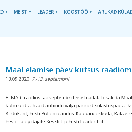
ED
MEIST
LEADER
KOOSTÖÖ
ARUKAD KÜLA
Maal elamise päev kutsus raadio
10.09.2020
7.-13. septembril
ELMARI raadios sai septembri teisel nädalal osaleda M
kuhu olid vahvaid auhindu välja pannud külastuspäeva ko
Kodukant, Eesti Põllumajandus-Kaubanduskoda, Rakvere 
Eesti Talupidajate Keskliit ja Eesti Leader Liit.