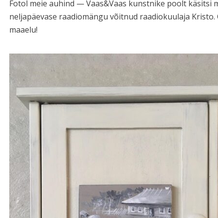
Fotol meie auhind — Vaas&Vaas kunstnike poolt käsitsi m
neljapäevase raadiomängu võitnud raadiokuulaja Kristo. 
maaelu!