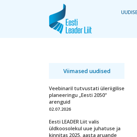
UUDIS
Viimased uudised
Veebinaril tutvustati üleriigilise
planeeringu „Eesti 2050“
arenguid
02.07.2026
Eesti LEADER Liit valis
üldkoosolekul uue juhatuse ja
kinnitas 2025. aasta aruande