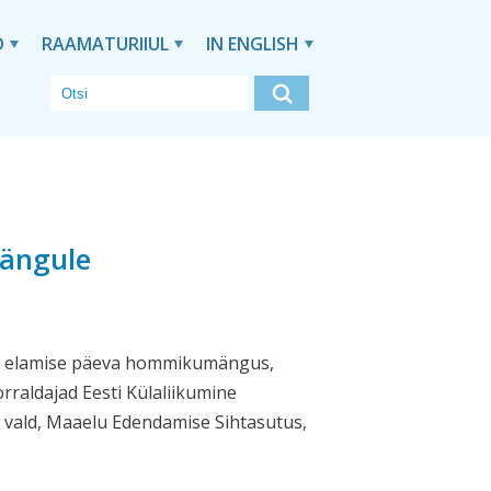
D
RAAMATURIIUL
IN ENGLISH
mängule
aal elamise päeva hommikumängus,
rraldajad Eesti Külaliikumine
vald, Maaelu Edendamise Sihtasutus,