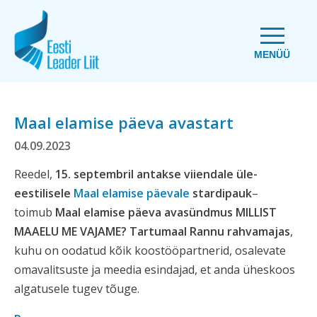
MENÜÜ
Maal elamise päeva avastart
04.09.2023
Reedel,
15. septembril antakse viiendale üle-
eestilisele
Maal elamise päevale
stardipauk
–
toimub
Maal elamise päeva avasündmus MILLIST
MAAELU ME VAJAME? Tartumaal Rannu rahvamajas
,
kuhu on oodatud kõik koostööpartnerid, osalevate
omavalitsuste ja meedia esindajad, et anda üheskoos
algatusele tugev tõuge.