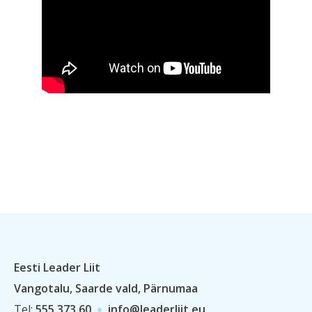
Eesti Leader Liit
Vangotalu, Saarde vald, Pärnumaa
Tel:
555 373 60
info@leaderliit.eu