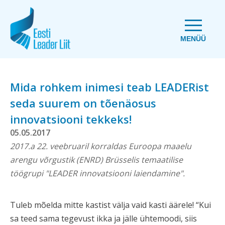
MENÜÜ
Mida rohkem inimesi teab LEADERist
seda suurem on tõenäosus
innovatsiooni tekkeks!
05.05.2017
2017.a 22. veebruaril korraldas Euroopa maaelu
arengu võrgustik (ENRD) Brüsselis temaatilise
töögrupi "LEADER innovatsiooni laiendamine".
Tuleb mõelda mitte kastist välja vaid kasti äärele!
“Kui
sa teed sama tegevust ikka ja jälle ühtemoodi, siis