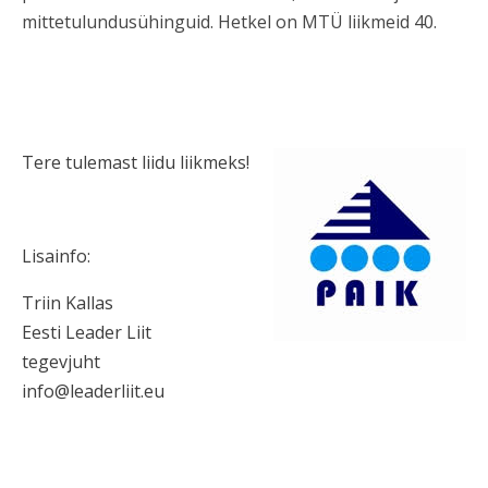
mittetulundusühinguid. Hetkel on MTÜ liikmeid 40.
Tere tulemast liidu liikmeks!
Lisainfo:
Triin Kallas
Eesti Leader Liit
tegevjuht
info@leaderliit.eu