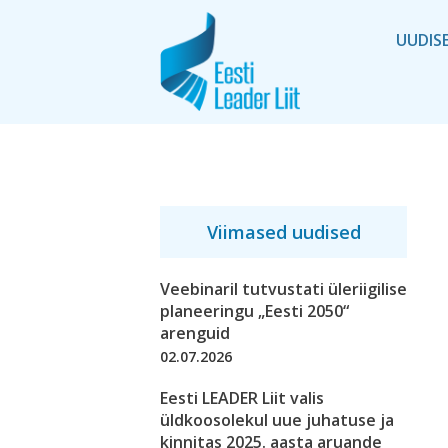
UUDIS
Viimased uudised
Veebinaril tutvustati üleriigilise
planeeringu „Eesti 2050“
arenguid
02.07.2026
Eesti LEADER Liit valis
üldkoosolekul uue juhatuse ja
kinnitas 2025. aasta aruande