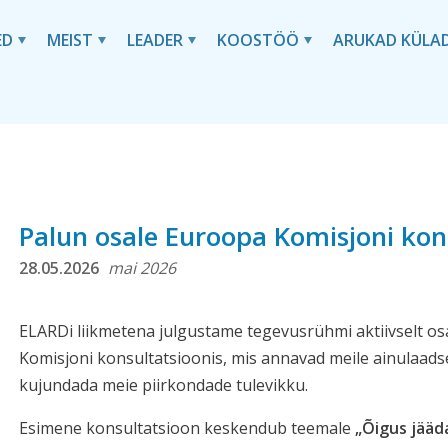
ED
MEIST
LEADER
KOOSTÖÖ
ARUKAD KÜLA
Palun osale Euroopa Komisjoni kon
28.05.2026
mai 2026
ELARDi liikmetena julgustame tegevusrühmi aktiivselt o
Komisjoni konsultatsioonis, mis annavad meile ainulaads
kujundada meie piirkondade tulevikku.
Esimene konsultatsioon keskendub teemale
„Õigus jääda