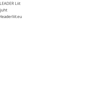
 LEADER Liit
juht
leaderliit.eu