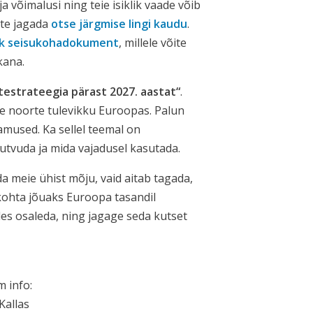
a võimalusi ning teie isiklik vaade võib
ate jagada
otse järgmise lingi kaudu
.
ik seisukohadokument
, millele võite
kana.
testrateegia pärast 2027. aastat“
.
e noorte tulevikku Euroopas. Palun
amused. Ka sellel teemal on
 tutvuda ja mida vajadusel kasutada.
da meie ühist mõju, vaid aitab tagada,
kohta jõuaks Euroopa tasandil
des osaleda, ning jagage seda kutset
m info:
 Kallas