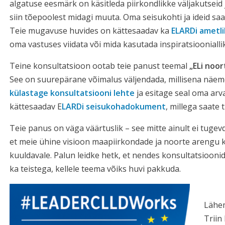
algatuse eesmärk on käsitleda piirkondlikke väljakutseid j
siin tõepoolest midagi muuta. Oma seisukohti ja ideid sa
Teie mugavuse huvides on kättesaadav ka
ELARDi ametl
oma vastuses viidata või mida kasutada inspiratsioonialli
Teine konsultatsioon ootab teie panust teemal
„ELi noor
See on suurepärane võimalus väljendada, millisena näem
külastage konsultatsiooni lehte
ja esitage seal oma arv
kättesaadav E
LARDi seisukohadokument
, millega saate
Teie panus on väga väärtuslik – see mitte ainult ei tugev
et meie ühine visioon maapiirkondade ja noorte arengu 
kuuldavale. Palun leidke hetk, et nendes konsultatsiooni
ka teistega, kellele teema võiks huvi pakkuda.
Lähe
Triin