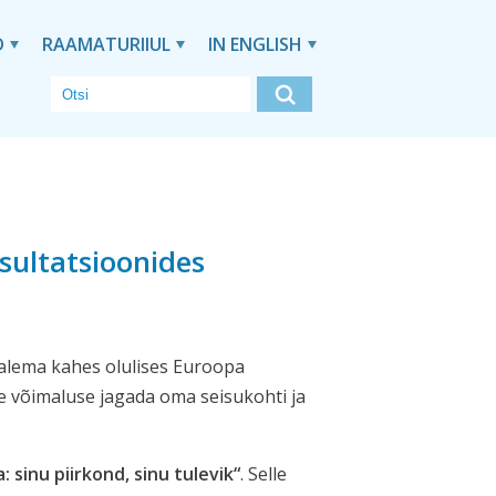
D
RAAMATURIIUL
IN ENGLISH
sultatsioonides
salema kahes olulises Euroopa
e võimaluse jagada oma seisukohti ja
: sinu piirkond, sinu tulevik“
. Selle