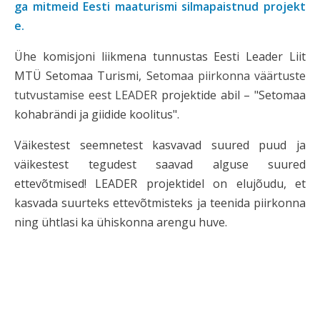
ga mitmeid Eesti maaturismi silmapaistnud projekt
e.
Ühe komisjoni liikmena tunnustas Eesti Leader Liit
MTÜ Setomaa Turismi, S
etomaa piirkonna väärtuste
tutvustamise eest LEADER
projektide abil – "Setomaa
kohabrändi ja giidide koolitus".
Väikestest seemnetest kasvavad suured puud ja
väikestest tegudest saavad alguse suured
ettevõtmised! LEADER projektidel on elujõudu, et
kasvada suurteks ettevõtmisteks ja teenida piirkonna
ning ühtlasi ka ühiskonna arengu huve.