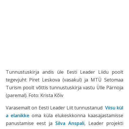
Tunnustuskirja andis üle Eesti Leader Liidu poolt
tegevjuht Piret Leskova (vasakul) ja MTÜ Setomaa
Turism poolt võttis tunnustuskirja vastu Ülle Pärnoja
(paremal). Foto: Krista Kõiv
Varasemalt on Eesti Leader Liit tunnustanud
Viisu kül
a elanikke
oma küla elukeskkonna kaasajastamisse
panustamise eest ja
Silva Anspali
, Leader projekti