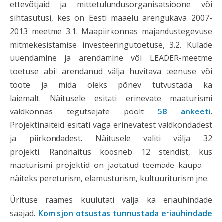
ettevõtjaid ja mittetulundusorganisatsioone või
sihtasutusi, kes on Eesti maaelu arengukava 2007-
2013 meetme 3.1. Maapiirkonnas majandustegevuse
mitmekesistamise investeeringutoetuse, 3.2. Külade
uuendamine ja arendamine või LEADER-meetme
toetuse abil arendanud välja huvitava teenuse või
toote ja mida oleks põnev tutvustada ka
laiemalt.
Näitusele esitati erinevate maaturismi
valdkonnas tegutsejate poolt
58 ankeeti
.
Projektinäiteid esitati väga erinevatest valdkondadest
ja piirkondadest. Näitusele valiti välja 32
projekti.
Rändnäitus koosneb 12 stendist, kus
maaturismi projektid on jaotatud teemade kaupa –
näiteks pereturism, elamusturism, kultuuriturism jne.
Ürituse raames kuulutati välja ka eriauhindade
saajad.
Komisjon otsustas tunnustada
eriauhindade