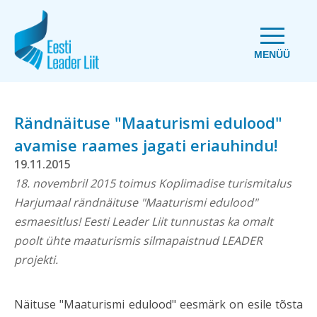
MENÜÜ
Rändnäituse "Maaturismi edulood"
avamise raames jagati eriauhindu!
19.11.2015
18. novembril 2015 toimus Koplimadise turismitalus
Harjumaal rändnäituse "Maaturismi edulood"
esmaesitlus! Eesti Leader Liit tunnustas ka omalt
poolt ühte maaturismis silmapaistnud LEADER
projekti.
Näituse "Maaturismi edulood" eesmärk on esile tõsta