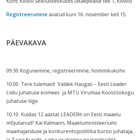
Koht: Kiviõli Seikluskeskuses (Mäepealse tee 1, Kiviõli)
Registreerumine
avatud kuni 16. november kell 15.
PÄEVAKAVA
09.30 Kogunemine, registreerimine, hommikukohv
10.00 Tere tulemast! Valdek Haugas – Eesti Leader
Liidu juhatuse esimees ja MTÜ Virumaa Koostöökogu
juhatuse liige
10.10 Kuidas 12 aastat LEADERit on Eesti maaelu
mõjutanud? Kai Kalmann, Maaeluministeeriumi
maamajanduse ja konkurentsipoliitika büroo juhataja,
ja Taavi Kurvits, sama osakonna peaspetsialist