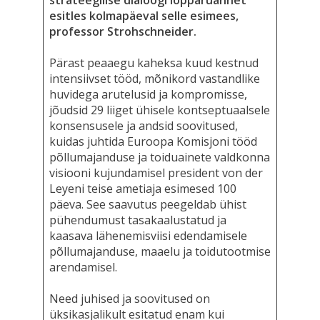
strateegilise dialoogi lõpparuannet
esitles kolmapäeval selle esimees,
professor Strohschneider.
Pärast peaaegu kaheksa kuud kestnud
intensiivset tööd, mõnikord vastandlike
huvidega arutelusid ja kompromisse,
jõudsid 29 liiget ühisele kontseptuaalsele
konsensusele ja andsid soovitused,
kuidas juhtida Euroopa Komisjoni tööd
põllumajanduse ja toiduainete valdkonna
visiooni kujundamisel president von der
Leyeni teise ametiaja esimesed 100
päeva. See saavutus peegeldab ühist
pühendumust tasakaalustatud ja
kaasava lähenemisviisi edendamisele
põllumajanduse, maaelu ja toidutootmise
arendamisel.
Need juhised ja soovitused on
üksikasjalikult esitatud enam kui