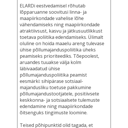
ELARDi eestvedamisel rõhutab
lõpparuanne soovitusi linna- ja
maapiirkondade vahelise lõhe
vähendamiseks ning maapiirkondade
atraktiivsust, kasvu ja jätkusuutlikkust
toetava poliitika edendamiseks. Ülimalt
oluline on hoida maaelu areng tulevase
ühise põllumajanduspoliitika üheks
peamiseks prioriteediks. Tõepoolest,
aruandes tuuakse välja kolm
läbivaadatud ühise
põllumajanduspoliitika peamist
eesmärki: sihipärase sotsiaal-
majandusliku toetuse pakkumine
põllumajandustootjatele, positiivsete
keskkonna- ja sotsiaalsete tulemuste
edendamine ning maapiirkondade
õitsenguks tingimuste loomine.
Teised põhipunktid olid tagada, et