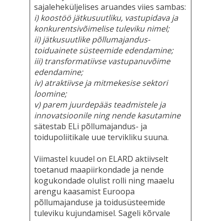
sajaleheküljelises aruandes viies sambas:
i) koostöö jätkusuutliku, vastupidava ja
konkurentsivõimelise tuleviku nimel;
ii) jätkusuutlike põllumajandus-
toiduainete süsteemide edendamine;
iii) transformatiivse vastupanuvõime
edendamine;
iv) atraktiivse ja mitmekesise sektori
loomine;
v) parem juurdepääs teadmistele ja
innovatsioonile ning nende kasutamine
sätestab ELi põllumajandus- ja
toidupoliitikale uue tervikliku suuna.
Viimastel kuudel on ELARD aktiivselt
toetanud maapiirkondade ja nende
kogukondade olulist rolli ning maaelu
arengu kaasamist Euroopa
põllumajanduse ja toidusüsteemide
tuleviku kujundamisel. Sageli kõrvale