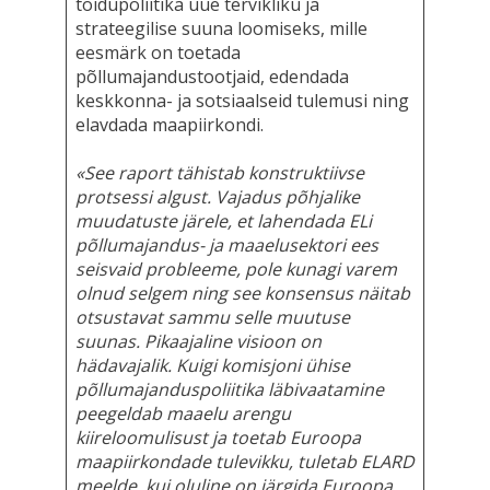
toidupoliitika uue tervikliku ja
strateegilise suuna loomiseks, mille
eesmärk on toetada
põllumajandustootjaid, edendada
keskkonna- ja sotsiaalseid tulemusi ning
elavdada maapiirkondi.
«See raport tähistab konstruktiivse
protsessi algust. Vajadus põhjalike
muudatuste järele, et lahendada ELi
põllumajandus- ja maaelusektori ees
seisvaid probleeme, pole kunagi varem
olnud selgem ning see konsensus näitab
otsustavat sammu selle muutuse
suunas. Pikaajaline visioon on
hädavajalik. Kuigi komisjoni ühise
põllumajanduspoliitika läbivaatamine
peegeldab maaelu arengu
kiireloomulisust ja toetab Euroopa
maapiirkondade tulevikku, tuletab ELARD
meelde, kui oluline on järgida Euroopa