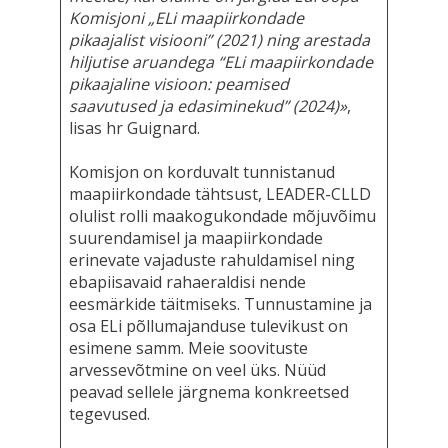
Komisjoni „ELi maapiirkondade
pikaajalist visiooni” (2021) ning arestada
hiljutise aruandega “ELi maapiirkondade
pikaajaline visioon: peamised
saavutused ja edasiminekud” (2024)»
,
lisas hr Guignard.
Komisjon on korduvalt tunnistanud
maapiirkondade tähtsust, LEADER-CLLD
olulist rolli maakogukondade mõjuvõimu
suurendamisel ja maapiirkondade
erinevate vajaduste rahuldamisel ning
ebapiisavaid rahaeraldisi nende
eesmärkide täitmiseks. Tunnustamine ja
osa ELi põllumajanduse tulevikust on
esimene samm. Meie soovituste
arvessevõtmine on veel üks. Nüüd
peavad sellele järgnema konkreetsed
tegevused.