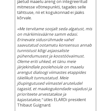
jäetud maaelu areng on integreeritud
mitmesse võtmepunkti, tagades selle
tähtsuse, nii et kogukonnad ei jääks
kõrvale.
«Me tervitame soojalt seda algatust, mis
on märkimisväärne samm edasi.
Erinevate sidusrühmade vahel
saavutatud ootamatu konsensus annab
tunnistust kõigi asjaosaliste
pühendumusest ja koostöövaimust.
Oleme eriti uhked, et tänu meie
järjekindlale poolehoiule on maaelu
arengut dialoogi viimastes etappides
täielikult tunnustatud. Meie
jõupingutused viimastel aruteludel
tagasid, et maakogukondade vajadusi ja
prioriteete arvestatakse ja
kajastatakse,“
ütles ELARDi president
Thibaut Guignard.