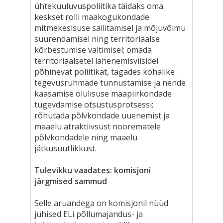
ühtekuuluvuspoliitika täidaks oma
keskset rolli maakogukondade
mitmekesisuse säilitamisel ja mõjuvõimu
suurendamisel ning territoriaalse
kõrbestumise vältimisel; omada
territoriaalsetel lähenemisviisidel
põhinevat poliitikat, tagades kohalike
tegevusrühmade tunnustamise ja nende
kaasamise olulisuse maapiirkondade
tugevdamise otsustusprotsessi;
rõhutada põlvkondade uuenemist ja
maaelu atraktiivsust noorematele
põlvkondadele ning maaelu
jätkusuutlikkust.
Tulevikku vaadates: komisjoni
järgmised sammud
Selle aruandega on komisjonil nüüd
juhised ELi põllumajandus- ja