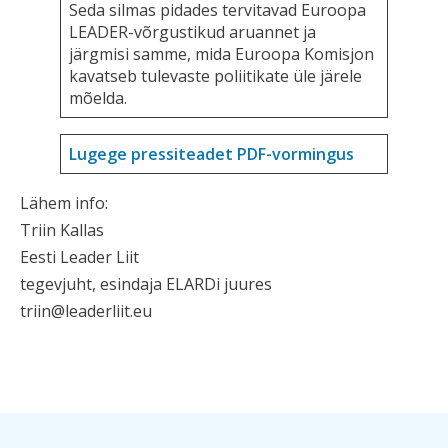
Seda silmas pidades tervitavad Euroopa
LEADER-võrgustikud aruannet ja
järgmisi samme, mida Euroopa Komisjon
kavatseb tulevaste poliitikate üle järele
mõelda.
Lugege pressiteadet PDF-vormingus
Lähem info:
Triin Kallas
Eesti Leader Liit
tegevjuht, esindaja ELARDi juures
triin@leaderliit.eu