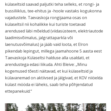
külaseltsid saavad paljutki teha selleks, et rongi- ja
bussiliiklus, tee-ehitus ja -hoole vastaks kogukonna
vajadustele. Taevaskoja rongijaama osas on
külaseltsil nii kohalikke kui turiste toetavad
arendused läbi mõeldud (viidasüsteem, elektriautode
laadimisvõimalus, jalgrattaparkla või
laenutusvõimalus) ja jääb vaid loota, et Elron
pikendab lepingut, millega jaamahoone 5 aasta eest
Taevaskoja Külaseltsi halduse alla usaldati, et
arendustega edasi liikuda. Ahti Bleive: „Minu
kogemused tõesti näitavad, et kui külaseltsid ja
külavanemad on aktiivsed ja jälgivad, et KOV niiöelda
külast mööda ei läheks, saab teha põhjendatud
ettepanekuid.“