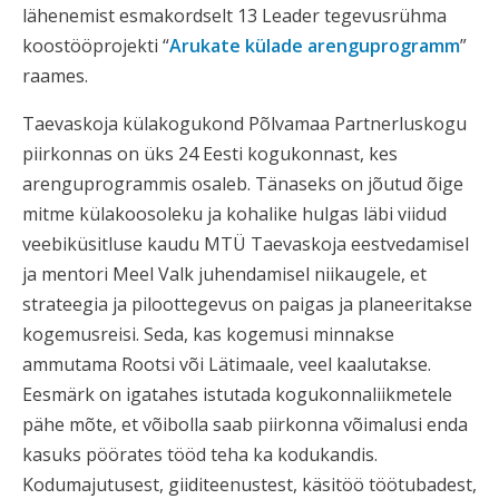
lähenemist esmakordselt 13 Leader tegevusrühma
koostööprojekti “
Arukate külade arenguprogramm
”
raames.
Taevaskoja külakogukond Põlvamaa Partnerluskogu
piirkonnas on üks 24 Eesti kogukonnast, kes
arenguprogrammis osaleb. Tänaseks on jõutud õige
mitme külakoosoleku ja kohalike hulgas läbi viidud
veebiküsitluse kaudu MTÜ Taevaskoja eestvedamisel
ja mentori Meel Valk juhendamisel niikaugele, et
strateegia ja piloottegevus on paigas ja planeeritakse
kogemusreisi. Seda, kas kogemusi minnakse
ammutama Rootsi või Lätimaale, veel kaalutakse.
Eesmärk on igatahes istutada kogukonnaliikmetele
pähe mõte, et võibolla saab piirkonna võimalusi enda
kasuks pöörates tööd teha ka kodukandis.
Kodumajutusest, giiditeenustest, käsitöö töötubadest,