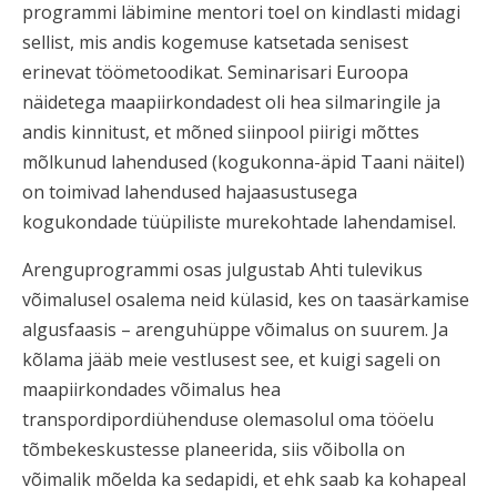
programmi läbimine mentori toel on kindlasti midagi
sellist, mis andis kogemuse katsetada senisest
erinevat töömetoodikat. Seminarisari Euroopa
näidetega maapiirkondadest oli hea silmaringile ja
andis kinnitust, et mõned siinpool piirigi mõttes
mõlkunud lahendused (kogukonna-äpid Taani näitel)
on toimivad lahendused hajaasustusega
kogukondade tüüpiliste murekohtade lahendamisel.
Arenguprogrammi osas julgustab Ahti tulevikus
võimalusel osalema neid külasid, kes on taasärkamise
algusfaasis – arenguhüppe võimalus on suurem. Ja
kõlama jääb meie vestlusest see, et kuigi sageli on
maapiirkondades võimalus hea
transpordipordiühenduse olemasolul oma tööelu
tõmbekeskustesse planeerida, siis võibolla on
võimalik mõelda ka sedapidi, et ehk saab ka kohapeal