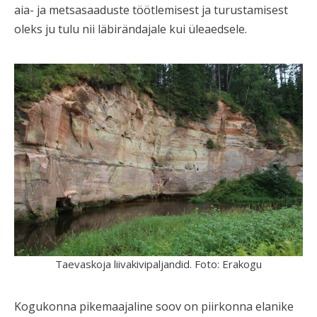
aia- ja metsasaaduste töötlemisest ja turustamisest
oleks ju tulu nii läbirändajale kui üleaedsele.
Taevaskoja liivakivipaljandid. Foto: Erakogu
Kogukonna pikemaajaline soov on piirkonna elanike