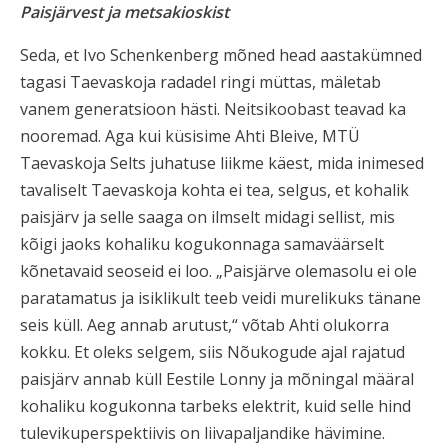
Paisjärvest ja metsakioskist
Seda, et Ivo Schenkenberg mõned head aastakümned
tagasi Taevaskoja radadel ringi müttas, mäletab
vanem generatsioon hästi. Neitsikoobast teavad ka
nooremad. Aga kui küsisime Ahti Bleive, MTÜ
Taevaskoja Selts juhatuse liikme käest, mida inimesed
tavaliselt Taevaskoja kohta ei tea, selgus, et kohalik
paisjärv ja selle saaga on ilmselt midagi sellist, mis
kõigi jaoks kohaliku kogukonnaga samaväärselt
kõnetavaid seoseid ei loo. „Paisjärve olemasolu ei ole
paratamatus ja isiklikult teeb veidi murelikuks tänane
seis küll. Aeg annab arutust,“ võtab Ahti olukorra
kokku. Et oleks selgem, siis Nõukogude ajal rajatud
paisjärv annab küll Eestile Lonny ja mõningal määral
kohaliku kogukonna tarbeks elektrit, kuid selle hind
tulevikuperspektiivis on liivapaljandike hävimine.