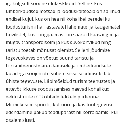
igakülgselt soodne elukeskkond. Selline, kus
ümberkaudsed metsad ja looduskaitseala on säilinud
endisel kujul, kus on hea nii kohalikel peredel kui
loodusturismi harrastavatel lähematel ja kaugematel
huvilistel, kus rongijaamast on saanud kaasaegne ja
mugav transpordisõlm ja kus suvekohvikud ning
taristu toetab mõnusat olemist. Selleni jõudmise
tegevuskavas on võetud suund taristu ja
turismiteenuste arendamisele ja ümberkaudsete
küladega soojemate suhete sisse seadmisele läbi
ühiste tegevuste. Läbimõeldud turismiteenustes ja
ettevõtlikkuse soodustamises näevad kohalikud
eeldust uute töökohtade tekkele piirkonnas.
Mitmekesine spordi-, kultuuri- ja käsitöötegevuse
edendamine pakub teadupärast nii korraldamis- kui
osalemislusti.