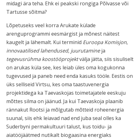
midagi ära teha. Ehk ei peakski rongiga Põlvasse või
Tartusse sõitma?
Lõpetuseks veel korra Arukate külade
arenguprogrammi eesmärgist ja mõnest näitest
kaugelt ja lähemalt. Kui terminid
Euroopa Komisjon
,
innovaatilised lahendused, juurutamine
ja
tegevusrühma koostööprojekt
välja jätta, siis sisuliselt
on arukas küla see, kes leiab üles oma kogukonna
tugevused ja paneb need enda kasuks tööle. Eestis on
üks selliseid Virtsu, kes oma taastuvenergia
projektidega ka Taevaskojas toimetajatele eeskuju
mõttes silma on jäänud. Ja kui Taevaskoja plaanib
rännakut Rootsi ja mõlgutab mõtteid roheenergia
suunal, siis ehk leiavad nad end juba seal olles ka
Suderbyni permakultuuri talust, kus toidu- ja
aiatööjäätmed nutikalt biogaasina energiaks