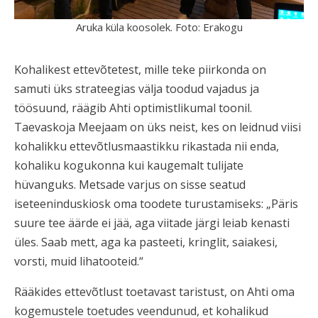
Aruka küla koosolek. Foto: Erakogu
Kohalikest ettevõtetest, mille teke piirkonda on
samuti üks strateegias välja toodud vajadus ja
töösuund, räägib Ahti optimistlikumal toonil.
Taevaskoja Meejaam on üks neist, kes on leidnud viisi
kohalikku ettevõtlusmaastikku rikastada nii enda,
kohaliku kogukonna kui kaugemalt tulijate
hüvanguks. Metsade varjus on sisse seatud
iseteeninduskiosk oma toodete turustamiseks: „Päris
suure tee äärde ei jää, aga viitade järgi leiab kenasti
üles. Saab mett, aga ka pasteeti, kringlit, saiakesi,
vorsti, muid lihatooteid.“
Rääkides ettevõtlust toetavast taristust, on Ahti oma
kogemustele toetudes veendunud, et kohalikud