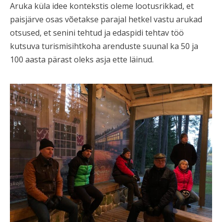
Aruka küla idee kontekstis oleme lootusrikkad, et
paisjärve osas võetakse parajal hetkel vastu arukad
otsused, et senini tehtud ja edaspidi tehtav töö
kutsuva turismisihtkoha arenduste suunal ka 50 ja
100 aasta pärast oleks asja ette läinud.