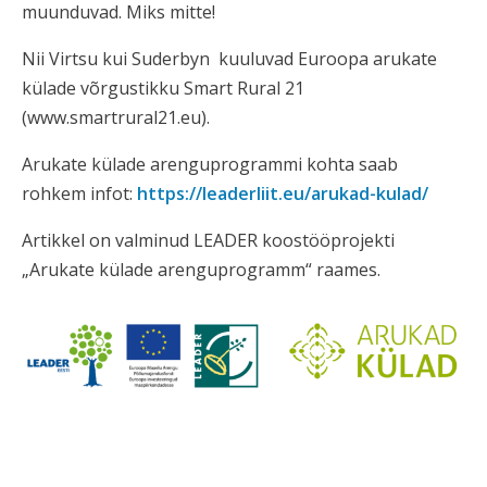
muunduvad. Miks mitte!
Nii Virtsu kui Suderbyn kuuluvad Euroopa arukate
külade võrgustikku Smart Rural 21
(www.smartrural21.eu).
Arukate külade arenguprogrammi kohta saab
rohkem infot:
https://leaderliit.eu/arukad-kulad/
Artikkel on valminud LEADER koostööprojekti
„Arukate külade arenguprogramm“ raames.