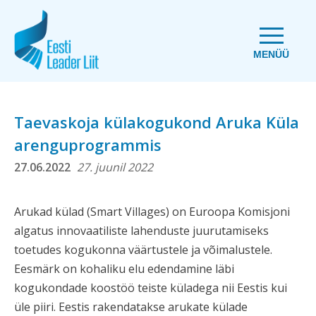
MENÜÜ
Taevaskoja külakogukond Aruka Küla
arenguprogrammis
27.06.2022
27. juunil 2022
Arukad külad (Smart Villages) on Euroopa Komisjoni
algatus innovaatiliste lahenduste juurutamiseks
toetudes kogukonna väärtustele ja võimalustele.
Eesmärk on kohaliku elu edendamine läbi
kogukondade koostöö teiste küladega nii Eestis kui
üle piiri. Eestis rakendatakse arukate külade