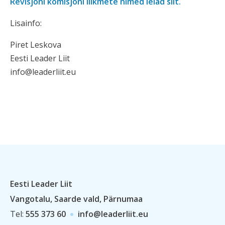
Revisjoni komisjoni liikmete nimed leiad siit.
Lisainfo:
Piret Leskova
Eesti Leader Liit
info@leaderliit.eu
Eesti Leader Liit
Vangotalu, Saarde vald, Pärnumaa
Tel:
555 373 60
info@leaderliit.eu