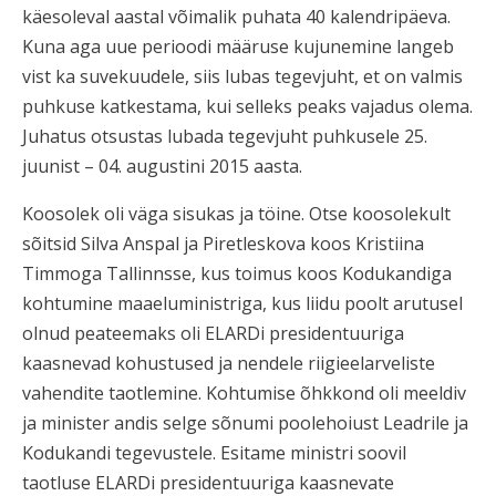
käesoleval aastal võimalik puhata 40 kalendripäeva.
Kuna aga uue perioodi määruse kujunemine langeb
vist ka suvekuudele, siis lubas tegevjuht, et on valmis
puhkuse katkestama, kui selleks peaks vajadus olema.
Juhatus otsustas lubada tegevjuht puhkusele 25.
juunist – 04. augustini 2015 aasta.
Koosolek oli väga sisukas ja töine. Otse koosolekult
sõitsid Silva Anspal ja Piretleskova koos Kristiina
Timmoga Tallinnsse, kus toimus koos Kodukandiga
kohtumine maaeluministriga, kus liidu poolt arutusel
olnud peateemaks oli ELARDi presidentuuriga
kaasnevad kohustused ja nendele riigieelarveliste
vahendite taotlemine. Kohtumise õhkkond oli meeldiv
ja minister andis selge sõnumi poolehoiust Leadrile ja
Kodukandi tegevustele. Esitame ministri soovil
taotluse ELARDi presidentuuriga kaasnevate