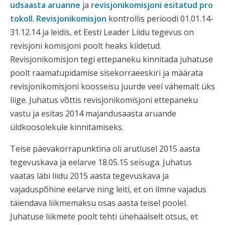
udsaasta aruanne
ja
revisjonikomisjoni esitatud pro
tokoll
.
Revisjonikomisjon
kontrollis perioodi 01.01.14-
31.12.14 ja leidis, et Eesti Leader Liidu tegevus on
revisjoni komisjoni poolt heaks kiidetud.
Revisjonikomisjon tegi ettepaneku kinnitada juhatuse
poolt raamatupidamise sisekorraeeskiri ja määrata
revisjonikomisjoni koosseisu juurde veel vähemalt üks
liige. Juhatus võttis revisjonikomisjoni ettepaneku
vastu ja esitas 2014 majandusaasta aruande
üldkoosolekule kinnitamiseks.
Teise päevakorrapunktina oli arutlusel 2015 aasta
tegevuskava ja eelarve 18.05.15 seisuga. Juhatus
vaatas läbi liidu 2015 aasta tegevuskava ja
vajaduspõhine eelarve ning leiti, et on ilmne vajadus
täiendava liikmemaksu osas aasta teisel poolel.
Juhatuse liikmete poolt tehti ühehäälselt otsus, et