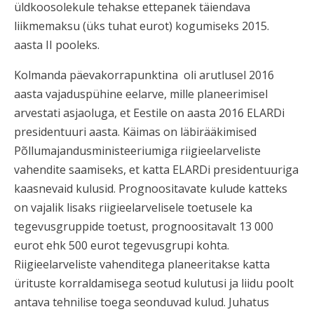
üldkoosolekule tehakse ettepanek täiendava
liikmemaksu (üks tuhat eurot) kogumiseks 2015.
aasta II pooleks.
Kolmanda päevakorrapunktina oli arutlusel 2016
aasta vajaduspühine eelarve, mille planeerimisel
arvestati asjaoluga, et Eestile on aasta 2016 ELARDi
presidentuuri aasta. Käimas on läbirääkimised
Põllumajandusministeeriumiga riigieelarveliste
vahendite saamiseks, et katta ELARDi presidentuuriga
kaasnevaid kulusid. Prognoositavate kulude katteks
on vajalik lisaks riigieelarvelisele toetusele ka
tegevusgruppide toetust, prognoositavalt 13 000
eurot ehk 500 eurot tegevusgrupi kohta.
Riigieelarveliste vahenditega planeeritakse katta
ürituste korraldamisega seotud kulutusi ja liidu poolt
antava tehnilise toega seonduvad kulud. Juhatus