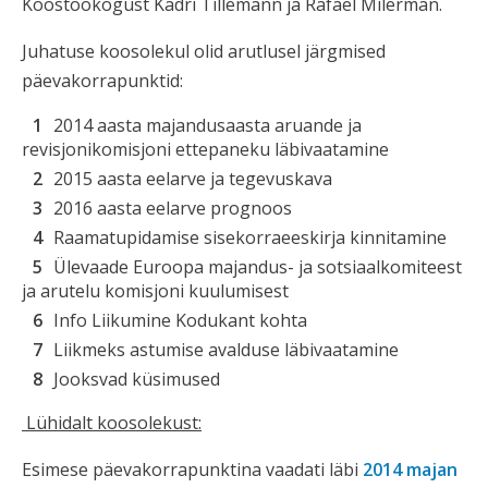
Koostöökogust Kadri Tillemann ja Rafael Milerman.
Juhatuse koosolekul olid arutlusel järgmised
päevakorrapunktid:
2014 aasta majandusaasta aruande ja
revisjonikomisjoni ettepaneku läbivaatamine
2015 aasta eelarve ja tegevuskava
2016 aasta eelarve prognoos
Raamatupidamise sisekorraeeskirja kinnitamine
Ülevaade Euroopa majandus- ja sotsiaalkomiteest
ja arutelu komisjoni kuulumisest
Info Liikumine Kodukant kohta
Liikmeks astumise avalduse läbivaatamine
Jooksvad küsimused
Lühidalt koosolekust:
Esimese päevakorrapunktina vaadati läbi
2014 majan