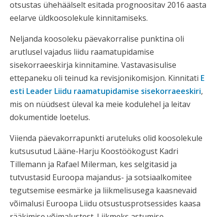
otsustas ühehäälselt esitada prognoositav 2016 aasta
eelarve üldkoosolekule kinnitamiseks.
Neljanda koosoleku päevakorralise punktina oli
arutlusel vajadus liidu raamatupidamise
sisekorraeeskirja kinnitamine. Vastavasisulise
ettepaneku oli teinud ka revisjonikomisjon. Kinnitati
E
esti Leader Liidu raamatupidamise sisekorraeeskiri
,
mis on nüüdsest üleval ka meie kodulehel ja leitav
dokumentide loetelus.
Viienda päevakorrapunkti aruteluks olid koosolekule
kutsusutud Lääne-Harju Koostöökogust Kadri
Tillemann ja Rafael Milerman, kes selgitasid ja
tutvustasid Euroopa majandus- ja sotsiaalkomitee
tegutsemise eesmärke ja liikmelisusega kaasnevaid
võimalusi Euroopa Liidu otsustusprotsessides kaasa
rääkimise võimalustest. Liikmeks astumise