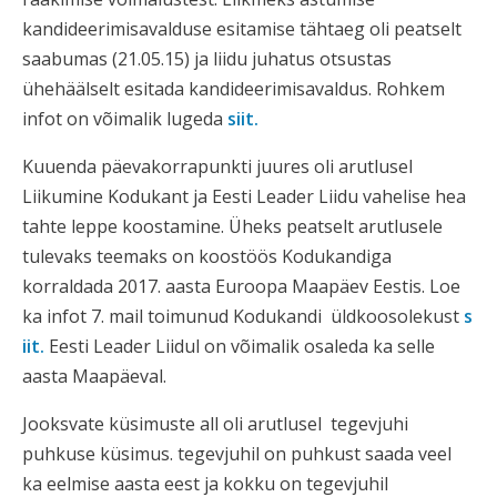
kandideerimisavalduse esitamise tähtaeg oli peatselt
saabumas (21.05.15) ja liidu juhatus otsustas
ühehäälselt esitada kandideerimisavaldus. Rohkem
infot on võimalik lugeda
siit.
Kuuenda päevakorrapunkti juures oli arutlusel
Liikumine Kodukant ja Eesti Leader Liidu vahelise hea
tahte leppe koostamine. Üheks peatselt arutlusele
tulevaks teemaks on koostöös Kodukandiga
korraldada 2017. aasta Euroopa Maapäev Eestis. Loe
ka infot 7. mail toimunud Kodukandi üldkoosolekust
s
iit.
Eesti Leader Liidul on võimalik osaleda ka selle
aasta Maapäeval.
Jooksvate küsimuste all oli arutlusel tegevjuhi
puhkuse küsimus. tegevjuhil on puhkust saada veel
ka eelmise aasta eest ja kokku on tegevjuhil