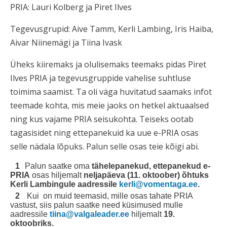
PRIA: Lauri Kolberg ja Piret Ilves
Tegevusgrupid: Aive Tamm, Kerli Lambing, Iris Haiba,
Aivar Niinemägi ja Tiina Ivask
Üheks kiiremaks ja olulisemaks teemaks pidas Piret
Ilves PRIA ja tegevusgruppide vahelise suhtluse
toimima saamist. Ta oli väga huvitatud saamaks infot
teemade kohta, mis meie jaoks on hetkel aktuaalsed
ning kus vajame PRIA seisukohta. Teiseks ootab
tagasisidet ning ettepanekuid ka uue e-PRIA osas
selle nädala lõpuks. Palun selle osas teie kõigi abi.
Palun saatke oma
tähelepanekud, ettepanekud e-
PRIA
osas hiljemalt
neljapäeva (11. oktoober) õhtuks
Kerli Lambingule aadressile
kerli@vomentaga.ee
.
Kui on muid teemasid, mille osas tahate PRIA
vastust, siis palun saatke need küsimused mulle
aadressile
tiina@valgaleader.ee
hiljemalt
19.
oktoobriks.