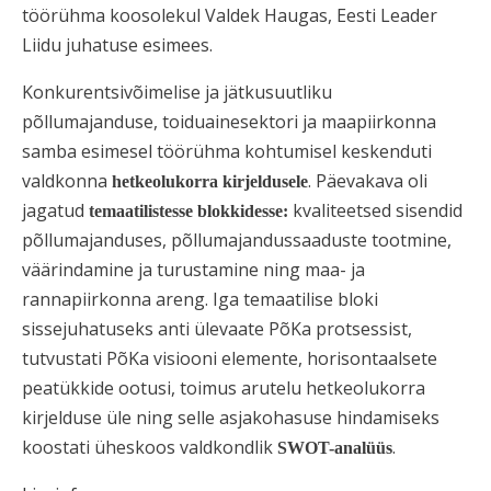
töörühma koosolekul Valdek Haugas, Eesti Leader
Liidu juhatuse esimees.
Konkurentsivõimelise ja jätkusuutliku
põllumajanduse, toiduainesektori ja maapiirkonna
samba esimesel töörühma kohtumisel keskenduti
valdkonna
. Päevakava oli
hetkeolukorra kirjeldusele
jagatud
kvaliteetsed sisendid
temaatilistesse blokkidesse:
põllumajanduses, põllumajandussaaduste tootmine,
väärindamine ja turustamine ning maa- ja
rannapiirkonna areng
. Iga temaatilise bloki
sissejuhatuseks anti ülevaate PõKa protsessist,
tutvustati PõKa visiooni elemente, horisontaalsete
peatükkide ootusi, toimus arutelu hetkeolukorra
kirjelduse üle ning selle asjakohasuse hindamiseks
koostati üheskoos valdkondlik
.
SWOT-analüüs