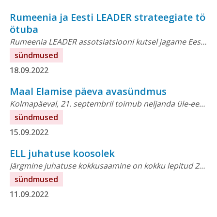
Rumeenia ja Eesti LEADER strateegiate tö
ötuba
Rumeenia LEADER assotsiatsiooni kutsel jagame Eesti kogemusi uue perioodi ettevalmistamisest 23. septembril kell 11-13 toimuval online üritusel. Eesti esinejad: —...
sündmused
18.09.2022
Maal Elamise päeva avasündmus
Kolmapäeval, 21. septembril toimub neljanda üle-eestilise Maal Elamise päeva avaseminar, kuhu on oodatud kõik koostööpartnerid, osalevate omavalitsuste ja meedia esindajad. Oru...
sündmused
15.09.2022
ELL juhatuse koosolek
Järgmine juhatuse kokkusaamine on kokku lepitud 27. septembriks. Päevakord Koosoleku protokoll Lähem info: Triin KallasEesti Leader Liittegevjuhttriin@leaderliit.eu
sündmused
11.09.2022