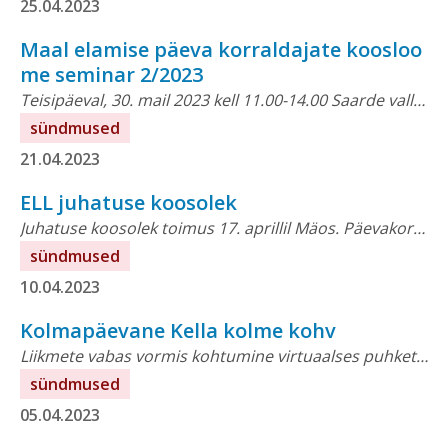
25.04.2023
Maal elamise päeva korraldajate koosloo
me seminar 2/2023
Teisipäeval, 30. mail 2023 kell 11.00-14.00 Saarde vallamajas Kilingi-Nõmmel Pärnumaal Külastussündmus “Maal elamise päev” toimub 23. septembril 2023 juba VIIENDAT korda. Maal elamise päevaga...
sündmused
21.04.2023
ELL juhatuse koosolek
Juhatuse koosolek toimus 17. aprillil Mäos. Päevakorras: Koosoleku protokoll Lähem info: Triin KallasEesti Leader Liittegevjuhttriin@leaderliit.eu
sündmused
10.04.2023
Kolmapäevane Kella kolme kohv
Liikmete vabas vormis kohtumine virtuaalses puhketoas. Alustame sellest, et Kodukant Läänemaa tutvustab oma tegemisi, rõõme ja muresid.
sündmused
05.04.2023