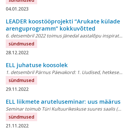
sündmused
04.01.2023
LEADER koostööprojekti “Arukate külade
arenguprogramm” kokkuvõtted
6. detsembril 2022 toimus Jänedal aastalõpu inspiratsiooniseminari “Arukad maapiirkonnad” raames arukate külade arenguprogrammi kokkuvõttev seminar. Seminari eesmärk on võtta kokku...
sündmused
28.12.2022
ELL juhatuse koosolek
1. detsembril Pärnus Päevakord: 1. Uudised, hetkeseis, eelmiste otsuste täitmine 2. Koostöölepe Kodukandi seltsiliste projektiga 3. Maal elamise päeva jätkamine4. Üldkoosoleku aeg ja koht Koosoleku protokoll...
sündmused
29.11.2022
ELL liikmete aruteluseminar: uus määrus
Seminar toimub Türi Kultuurikeskuse suures saalis (kohalesõidu juhised avanevad siit). Eesmärgiks on läbi arutada uue perioodi LEADER rakendusmääruse viimane versioon...
sündmused
21.11.2022