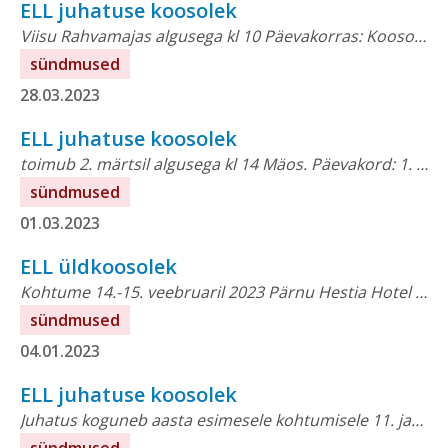
ELL juhatuse koosolek
Viisu Rahvamajas algusega kl 10 Päevakorras: Koosoleku protokoll Lähem info: Triin KallasEesti Leader Liittegevjuhttriin@leaderliit.eu
sündmused
28.03.2023
ELL juhatuse koosolek
toimub 2. märtsil algusega kl 14 Mäos. Päevakord: 1. Uue perioodi määruse ja eelarve läbirääkimiste hetkeseis.2. Rural Pact Support Office loomine ja...
sündmused
01.03.2023
ELL üldkoosolek
Kohtume 14.-15. veebruaril 2023 Pärnu Hestia Hotel Strandis (A. H. Tammsaare pst 35, Pärnu).Päevakava Teisipäev, 14. veebruarSeminar — Aruteluseminar: uue rahastusperioodi ettevalmistused,...
sündmused
04.01.2023
ELL juhatuse koosolek
Juhatus koguneb aasta esimesele kohtumisele 11. jaanuaril kell 11 Tartus. Päevakord: 1. Uudised, hetkeseis, eelmiste otsuste täitmine 2. MEM kohtumine 25.01 –...