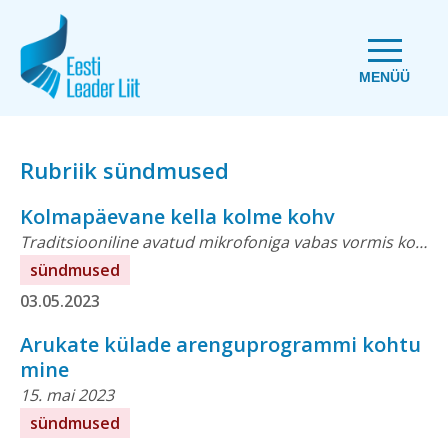
MENÜÜ
Rubriik sündmused
Kolmapäevane kella kolme kohv
Traditsiooniline avatud mikrofoniga vabas vormis kohvitund kuu esimesel kolmapäeval toimub Teamsis: https://teams.live.com/meet/9475099906772 Teemaks on seekord õppimine teiste kehvadest kogemustest: kas...
sündmused
03.05.2023
Arukate külade arenguprogrammi kohtu
mine
15. mai 2023
sündmused