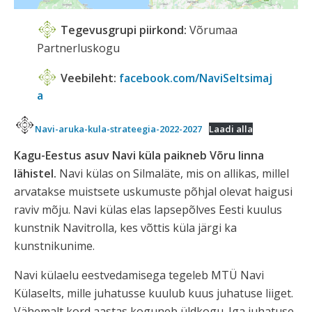
Tegevusgrupi piirkond:
Võrumaa
Partnerluskogu
Veebileht:
facebook.com/NaviSeltsimaj
a
Navi-aruka-kula-strateegia-2022-2027
Laadi alla
Kagu-Eestus asuv Navi küla paikneb Võru linna
lähistel.
Navi külas on Silmaläte, mis on allikas, millel
arvatakse muistsete uskumuste põhjal olevat haigusi
raviv mõju. Navi külas elas lapsepõlves Eesti kuulus
kunstnik Navitrolla, kes võttis küla järgi ka
kunstnikunime.
Navi külaelu eestvedamisega tegeleb MTÜ Navi
Külaselts, mille juhatusse kuulub kuus juhatuse liiget.
Vähemalt kord aastas koguneb üldkogu. Iga juhatuse