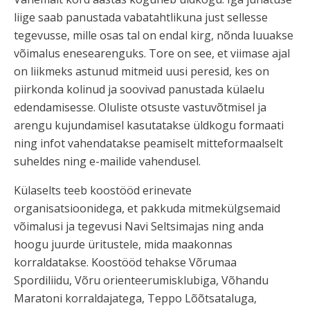
liige saab panustada vabatahtlikuna just sellesse
tegevusse, mille osas tal on endal kirg, nõnda luuakse
võimalus enesearenguks. Tore on see, et viimase ajal
on liikmeks astunud mitmeid uusi peresid, kes on
piirkonda kolinud ja soovivad panustada külaelu
edendamisesse. Oluliste otsuste vastuvõtmisel ja
arengu kujundamisel kasutatakse üldkogu formaati
ning infot vahendatakse peamiselt mitteformaalselt
suheldes ning e-mailide vahendusel.
Külaselts teeb koostööd erinevate
organisatsioonidega, et pakkuda mitmekülgsemaid
võimalusi ja tegevusi Navi Seltsimajas ning anda
hoogu juurde üritustele, mida maakonnas
korraldatakse. Koostööd tehakse Võrumaa
Spordiliidu, Võru orienteerumisklubiga, Võhandu
Maratoni korraldajatega, Teppo Lõõtsataluga,