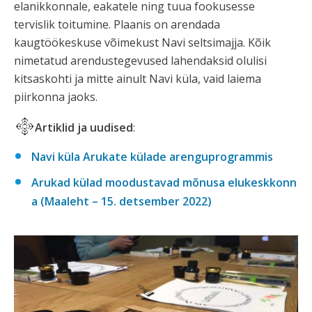
elanikkonnale, eakatele ning tuua fookusesse
tervislik toitumine. Plaanis on arendada
kaugtöökeskuse võimekust Navi seltsimajja. Kõik
nimetatud arendustegevused lahendaksid olulisi
kitsaskohti ja mitte ainult Navi küla, vaid laiema
piirkonna jaoks.
Artiklid ja uudised
:
Navi küla Arukate külade arenguprogrammis
Arukad külad moodustavad mõnusa elukeskkonn
a (Maaleht – 15. detsember 2022)