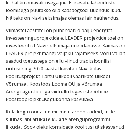
kohaliku omavalitusega jne. Erinevate lahenduste
loomisega püütakse olla kaasaegsed, uuenduslikud.
Näiteks on Navi seltsimajas olemas lairibaühendus.
Viimastel aastatel on pühendatud palju energiat
investeeringuprojektidele. LEADER projektide toel on
investeeritud Navi seltsimaja uuendamisse. Käimas on
LEADER projekt mänguväljaku rajamiseks. Võru vallalt
saadud toetustega on ellu viinud traditsioonilisi
üritusi ning 2020. aastal käivitati Navi külas
koolitusprojekt Tartu Ülikooli väärikate ülikool
Võrumaal. Koostöös Loome OÜ ja Võrumaa
Arenguagentuuriga viidi ellu tegevustepõhine
koostööprojekt „Kogukonna kasvulava“.
Küla kogukonnal on mitmeid arendusideid, mille
suunas läbi arukate külade arenguprogrammi
liikuda.
Soov oleks korraldada koolitusi täiskasvanud